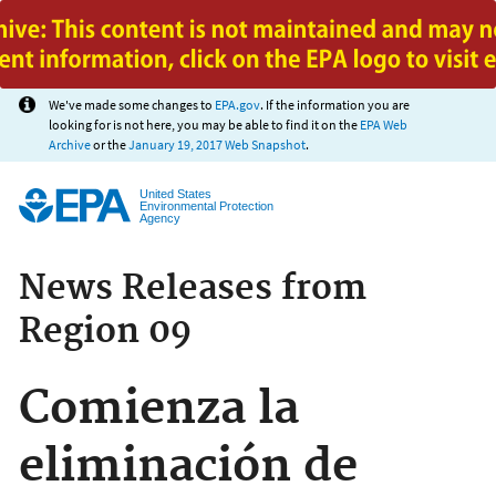
Jump to main content
We've made some changes to
EPA.gov
. If the information you are
looking for is not here, you may be able to find it on the
EPA Web
Archive
or the
January 19, 2017 Web Snapshot
.
United States
Environmental Protection
Agency
News Releases from
Region 09
Comienza la
eliminación de