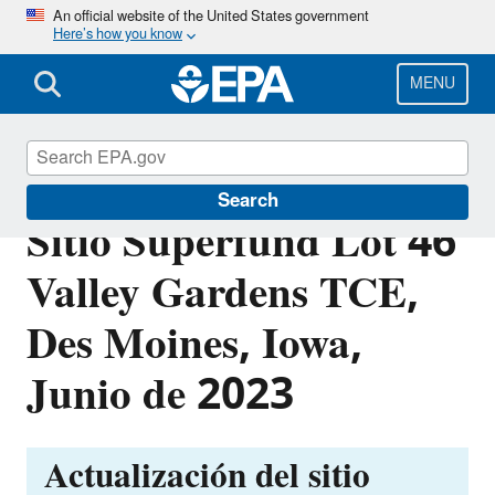
Skip
An official website of the United States government
Here’s how you know
to
main
content
MENU
Hoja Informativa del
Search
Sitio Superfund Lot 46
Valley Gardens TCE,
Des Moines, Iowa,
Junio de 2023
Actualización del sitio