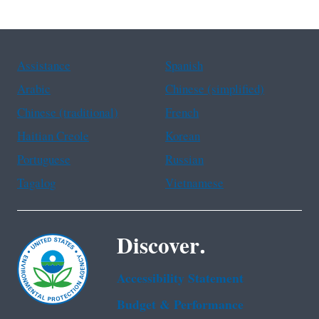
Assistance
Spanish
Arabic
Chinese (simplified)
Chinese (traditional)
French
Haitian Creole
Korean
Portuguese
Russian
Tagalog
Vietnamese
Discover.
Accessibility Statement
Budget & Performance