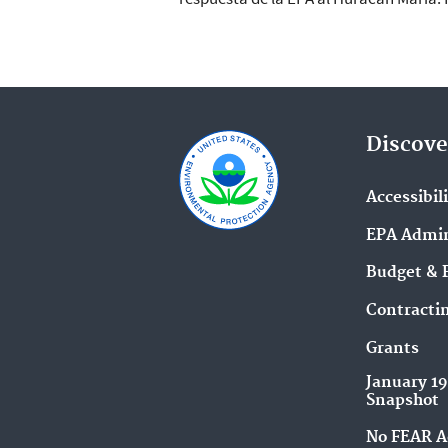
Discove
Accessibil
EPA Admin
Budget & 
Contracti
Grants
January 1
Snapshot
No FEAR A