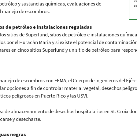
St
petróleo y sustancias químicas, evaluaciones de
co
 el manejo de escombros.
ios de petróleo e instalaciones reguladas
s sitios de Superfund, sitios de petróleo e instalaciones químic
os por el Huracán María y si existe el potencial de contaminació
res en cinco sitios Superfund y un sitio de petróleo para respon
anejo de escombros con FEMA, el Cuerpo de Ingenieros del Ejércit
llar opciones a fin de controlar material vegetal, desechos pelig
os peligrosos en Puerto Rico y las USVI.
área de almacenamiento de desechos hospitalarios en St. Croix 
carse y desecharse.
aguas negras