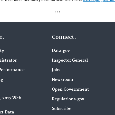
###
r.
Connect.
ity
Data.gov
istrator
Inspector General
Performance
Jobs
ng
Newsroom
Open Government
9, 2017 Web
Regulations.gov
Subscribe
ct Data