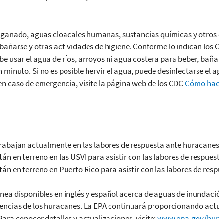
 ganado, aguas cloacales humanas, sustancias químicas y otro
bañarse y otras actividades de higiene. Conforme lo indican los 
e usar el agua de ríos, arroyos ni agua costera para beber, baña
minuto. Si no es posible hervir el agua, puede desinfectarse el 
 en caso de emergencia, visite la página web de los CDC
Cómo hace
bajan actualmente en las labores de respuesta ante huracanes
 en terreno en las USVI para asistir con las labores de respues
 en terreno en Puerto Rico para asistir con las labores de resp
ínea disponibles en inglés y español acerca de aguas de inundac
encias de los huracanes. La EPA continuará proporcionando actu
ara conocer detalles y actualizaciones, visite:
www.epa.gov/hur