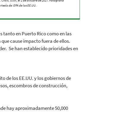
. Croix, USVI, el 1 de octubre de 2017. Fotografía
rtesía de: EPA de los EE.UU.
as tanto en Puerto Rico como en las
n que cause impacto fuera de ellos.
der. Se han establecido prioridades en
o de los EE.UU. y los gobiernos de
rosos, escombros de construcción,
donde hay aproximadamente 50,000