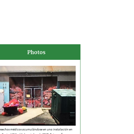
Photos
esechos médicos acumulándose en una instalación en