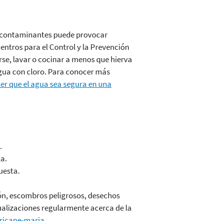
s contaminantes puede provocar
Centros para el Control y la Prevención
rse, lavar o cocinar a menos que hierva
agua con cloro. Para conocer más
r que el agua sea segura en una
.
ta.
uesta.
ión, escombros peligrosos, desechos
alizaciones regularmente acerca de la
ricane-maria
.