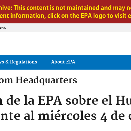
Jump to main content
ent.
ws & Regulations
About EPA
rom
Headquarters
n de la EPA sobre el H
nte al miércoles 4 de 