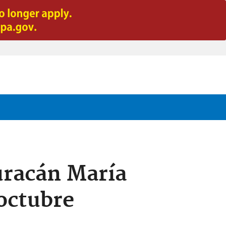
uracán María
octubre