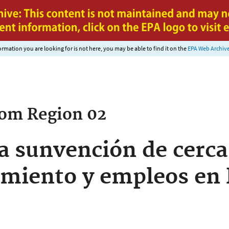
Jump to main content
nformation you are looking for is not here, you may be able to find it on the
EPA Web Archiv
rom
Region 02
a sunvención de cerc
amiento y empleos en 