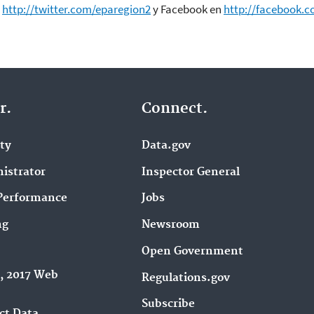
n
http://twitter.com/eparegion2
y Facebook en
http://facebook.
r.
Connect.
ity
Data.gov
istrator
Inspector General
Performance
Jobs
ng
Newsroom
Open Government
9, 2017 Web
Regulations.gov
Subscribe
ct Data