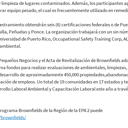
ón y limpieza de lugares contaminados. Además, los participante
r equipo pesado, el cual es frecuentemente utilizado en remed
estramiento obtendrán seis (6) certificaciones federales o de Pu
illa, Peñuelas y Ponce. La organización trabajará con un sin nú
Universidad de Puerto Rico, Occupational Safety Training Corp, A
 ambiental.
Pequeños Negocios y el Acta de Revitalización de Brownfields ado
a fondos para realizar evaluaciones de ambientales, limpiezas
 redesarrollo de aproximadamente 450,000 propiedades,abandona
reación de empleos. Un total de 19 comunidades en 17 estados y 
rrollo Laboral Ambiental y Capacitación Laboral este año a trav
Programa Brownfields de la Región de la EPA 2 puede
/brownfields/