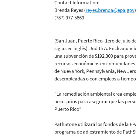
Contact Information:
Brenda Reyes
(
reyes.brenda@epa.gov
)
(787) 977-5869
(San Juan, Puerto Rico- 1ero de julio 
siglas en inglés), Judith A. Enck anunc
una subvención de $192,300 para prove
recursos económicos en comunidades m
de Nueva York, Pennsylvania, New Jersey
desempleadas o con empleos a tiempo pa
“La remediación ambiental crea empleos
necesarios para asegurar que las pers
Puerto Rico”
PathStone utilizará los fondos de la EP
programa de adiestramiento de PathSto