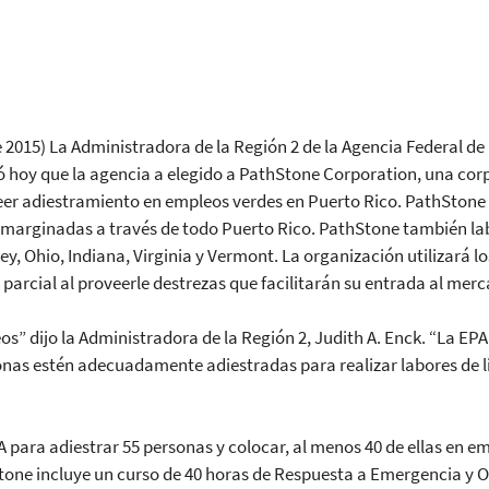
de 2015) La Administradora de la Región 2 de la Agencia Federal d
ió hoy que la agencia a elegido a PathStone Corporation, una corpo
er adiestramiento en empleos verdes en Puerto Rico. PathStone p
arginadas a través de todo Puerto Rico. PathStone también la
, Ohio, Indiana, Virginia y Vermont. La organización utilizará lo
rcial al proveerle destrezas que facilitarán su entrada al merc
” dijo la Administradora de la Región 2, Judith A. Enck. “La EP
onas estén adecuadamente adiestradas para realizar labores de 
A para adiestrar 55 personas y colocar, al menos 40 de ellas en 
ne incluye un curso de 40 horas de Respuesta a Emergencia y O