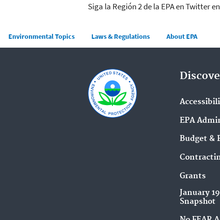
Siga la Región 2 de la EPA en Twitter e
Main menu
Environmental Topics
Laws & Regulations
About EPA
Discove
Accessibil
EPA Admin
Budget & 
Contracti
Grants
January 1
Snapshot
No FEAR A