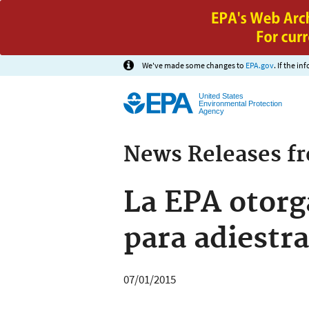
We've made some changes to
EPA.gov
. If the i
United States
Environmental Protection
Agency
News Releases f
La EPA otorg
para adiestr
07/01/2015