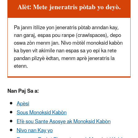
Alèt: Mete jeneratris pòtab yo deyò.
Pa janm itilize yon jeneratris pòtab anndan kay,
nan garaj, espas pou ranpe (crawlspaces), depo
oswa zòn menm jan. Nivo mòtèl monoksid kabòn
ka byen vit akimile nan espas sa yo epi ka rete
pandan plizyè èdtan, menm aprè jeneratris la
etenn.
Nan Paj Sa a:
Apèsi
Sous Monoksid Kabòn
Efè sou Sante Asosye ak Monoksid Kabòn
Nivo nan Kay yo