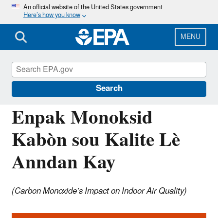
Skip
An official website of the United States government
Here’s how you know
to
main
content
MENU
Information for Individuals with Limited
English Proficiency
Search
Enpak Monoksid
Kabòn sou Kalite Lè
Anndan Kay
(Carbon Monoxide’s Impact on Indoor Air Quality)