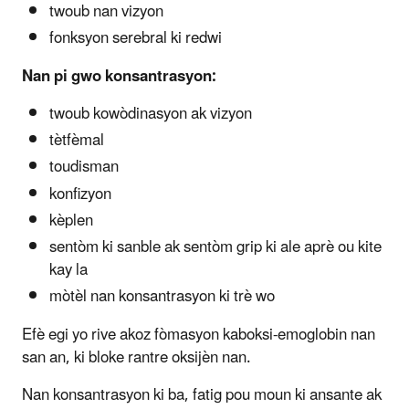
twoub nan vizyon
fonksyon serebral ki redwi
Nan pi gwo konsantrasyon:
twoub kowòdinasyon ak vizyon
tètfèmal
toudisman
konfizyon
kèplen
sentòm ki sanble ak sentòm grip ki ale aprè ou kite
kay la
mòtèl nan konsantrasyon ki trè wo
Efè egi yo rive akoz fòmasyon kaboksi-emoglobin nan
san an, ki bloke rantre oksijèn nan.
Nan konsantrasyon ki ba, fatig pou moun ki ansante ak