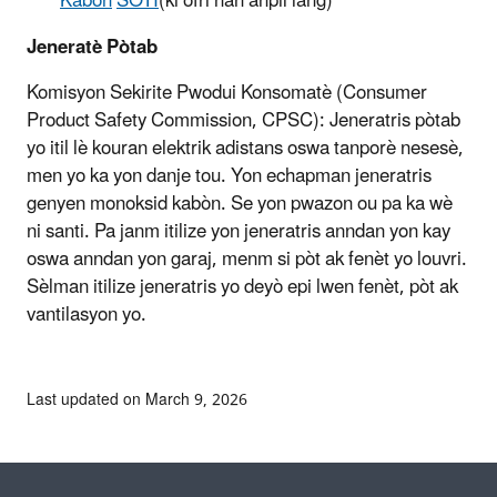
Kabòn
SOTI
(ki ofri nan anpil lang)
Jeneratè Pòtab
Komisyon Sekirite Pwodui Konsomatè (Consumer
Product Safety Commission, CPSC): Jeneratris pòtab
yo itil lè kouran elektrik adistans oswa tanporè nesesè,
men yo ka yon danje tou. Yon echapman jeneratris
genyen monoksid kabòn. Se yon pwazon ou pa ka wè
ni santi. Pa janm itilize yon jeneratris anndan yon kay
oswa anndan yon garaj, menm si pòt ak fenèt yo louvri.
Sèlman itilize jeneratris yo deyò epi lwen fenèt, pòt ak
vantilasyon yo.
Last updated on March 9, 2026