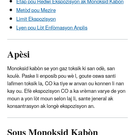
Etap pou Redwi Ekspozisyon ak Monoksid Kabòn
Metòd pou Mezire
Limit Ekspozisyon
Lyen pou Lòt Enfòmasyon Anplis
Apèsi
Monoksid kabòn se yon gaz toksik ki san odè, san
koulè. Paske li enposib pou wè l, goute oswa santi
lafimen toksik la, CO ka tiye w anvan ou konnen li nan
kay ou. Efè ekspozisyon CO a ka vrèman varye de yon
moun a yon lòt moun selon laj li, sante jeneral ak
konsantrasyon ak longè ekspozisyon an.
Sous Monoksid Kabòn