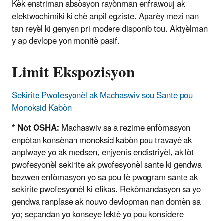
Kèk enstriman absòsyon rayònman enfrawouj ak
elektwochimiki ki chè anpil egziste. Aparèy mezi nan
tan reyèl ki genyen pri modere disponib tou. Aktyèlman
y ap devlope yon monitè pasif.
Limit Ekspozisyon
Sekirite Pwofesyonèl ak Machaswiv sou Sante pou
Monoksid Kabòn
* Nòt OSHA:
Machaswiv sa a rezime enfòmasyon
enpòtan konsènan monoksid kabòn pou travayè ak
anplwaye yo ak medsen, enjyenis endistriyèl, ak lòt
pwofesyonèl sekirite ak pwofesyonèl sante ki gendwa
bezwen enfòmasyon yo sa pou fè pwogram sante ak
sekirite pwofesyonèl ki efikas. Rekòmandasyon sa yo
gendwa ranplase ak nouvo devlopman nan domèn sa
yo; sepandan yo konseye lektè yo pou konsidere