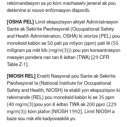
rekòmandasyon sa yo kòm machaswiv jeneral ak pou
detèmine si nouvo enfòmasyon disponib.
[OSHA PEL]
Limit ekspozisyon aktyèl Administrasyon
Sante ak Sekirite Pwofesyonèl (Occupational Safety
and Health Administration, OSHA) ki otorize (PEL) pou
monoksid kabòn se 50 pati pa milyon (ppm) pati lè (55
miligram pa mèt kib (mg/m(3))) pou yon konsantrasyon
mwayèn pondere nan tan 8 èdtan (TWA) [29 CFR
Table Z-1].
[NIOSH REL]
Enstiti Nasyonal pou Sante ak Sekirite
Pwofesyonèl la (National Institute for Occupational
Safety and Health, NIOSH) te etabli yon ekspozisyon ki
rekòmande (REL) pou monoksid kabòn ki se 35 ppm
(40 mg/m(3))pou yon 8 èdtan TWA ak 200 ppm (229
mg/m(3)) kòm plafon [NIOSH 1992]. Limit NIOSH a
baze sou risk efè kadyovaskilè yo.