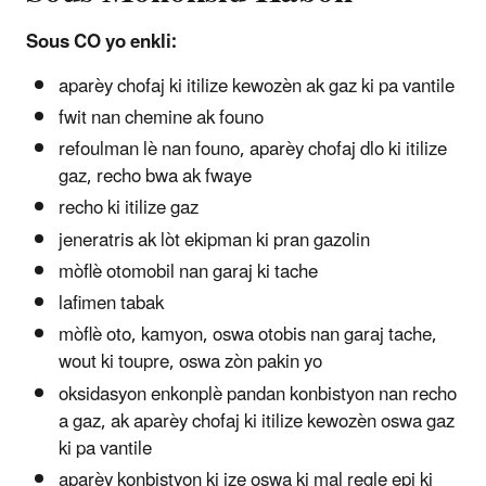
Sous CO yo enkli:
aparèy chofaj ki itilize kewozèn ak gaz ki pa vantile
fwit nan chemine ak founo
refoulman lè nan founo, aparèy chofaj dlo ki itilize
gaz, recho bwa ak fwaye
recho ki itilize gaz
jeneratris ak lòt ekipman ki pran gazolin
mòflè otomobil nan garaj ki tache
lafimen tabak
mòflè oto, kamyon, oswa otobis nan garaj tache,
wout ki toupre, oswa zòn pakin yo
oksidasyon enkonplè pandan konbistyon nan recho
a gaz, ak aparèy chofaj ki itilize kewozèn oswa gaz
ki pa vantile
aparèy konbistyon ki ize oswa ki mal regle epi ki