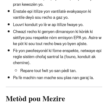
pran kewozèn yo.
Enstale epi itilize yon vantilatè evakyasyon ki
vantile deyò sou recho a gaz yo.
Louvri konduit yo lè w ap itilize fwaye yo.
Chwazi recho ki genyen dimansyon ki kòrèk ki
sètifye pou respekte nòm emisyon EPA yo. Asire w
ke pòt ki sou tout recho bwa yo byen ajiste.
Fè yon pwofesyonèl ki fòme enspekte, netwaye epi
regle sistèm chofaj santral la (founo, konduit ak
chemine).
Repare tout fwit yo san pèdi tan.
Pa fè machin nan mache sou plas nan garaj la.
Metòd pou Mezire