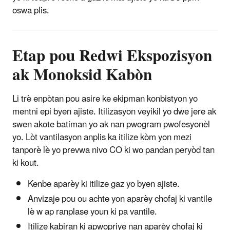
oswa plis.
Etap pou Redwi Ekspozisyon
ak Monoksid Kabòn
Li trè enpòtan pou asire ke ekipman konbistyon yo
mentni epi byen ajiste. Itilizasyon veyikil yo dwe jere ak
swen akote batiman yo ak nan pwogram pwofesyonèl
yo. Lòt vantilasyon anplis ka itilize kòm yon mezi
tanporè lè yo prevwa nivo CO ki wo pandan peryòd tan
ki kout.
Kenbe aparèy ki itilize gaz yo byen ajiste.
Anvizaje pou ou achte yon aparèy chofaj ki vantile
lè w ap ranplase youn ki pa vantile.
Itilize kabiran ki apwopriye nan aparèy chofaj ki