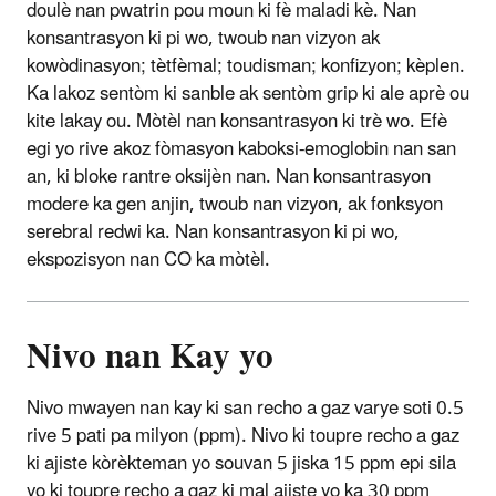
doulè nan pwatrin pou moun ki fè maladi kè. Nan
konsantrasyon ki pi wo, twoub nan vizyon ak
kowòdinasyon; tètfèmal; toudisman; konfizyon; kèplen.
Ka lakoz sentòm ki sanble ak sentòm grip ki ale aprè ou
kite lakay ou. Mòtèl nan konsantrasyon ki trè wo. Efè
egi yo rive akoz fòmasyon kaboksi-emoglobin nan san
an, ki bloke rantre oksijèn nan. Nan konsantrasyon
modere ka gen anjin, twoub nan vizyon, ak fonksyon
serebral redwi ka. Nan konsantrasyon ki pi wo,
ekspozisyon nan CO ka mòtèl.
Nivo nan Kay yo
Nivo mwayen nan kay ki san recho a gaz varye soti 0.5
rive 5 pati pa milyon (ppm). Nivo ki toupre recho a gaz
ki ajiste kòrèkteman yo souvan 5 jiska 15 ppm epi sila
yo ki toupre recho a gaz ki mal ajiste yo ka 30 ppm