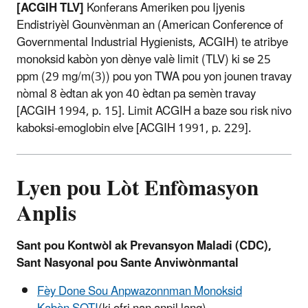
[ACGIH TLV]
Konferans Ameriken pou Ijyenis
Endistriyèl Gounvènman an (American Conference of
Governmental Industrial Hygienists, ACGIH) te atribye
monoksid kabòn yon dènye valè limit (TLV) ki se 25
ppm (29 mg/m(3)) pou yon TWA pou yon jounen travay
nòmal 8 èdtan ak yon 40 èdtan pa semèn travay
[ACGIH 1994, p. 15]. Limit ACGIH a baze sou risk nivo
kaboksi-emoglobin elve [ACGIH 1991, p. 229].
Lyen pou Lòt Enfòmasyon
Anplis
Sant pou Kontwòl ak Prevansyon Maladi (CDC),
Sant Nasyonal pou Sante Anviwònmantal
Fèy Done Sou Anpwazonnman Monoksid