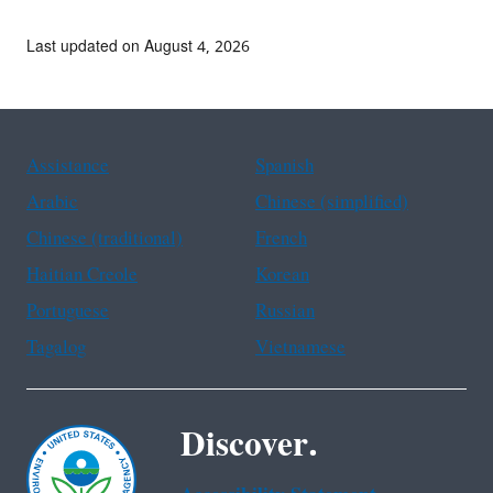
Last updated on August 4, 2026
Assistance
Spanish
Arabic
Chinese (simplified)
Chinese (traditional)
French
Haitian Creole
Korean
Portuguese
Russian
Tagalog
Vietnamese
Discover.