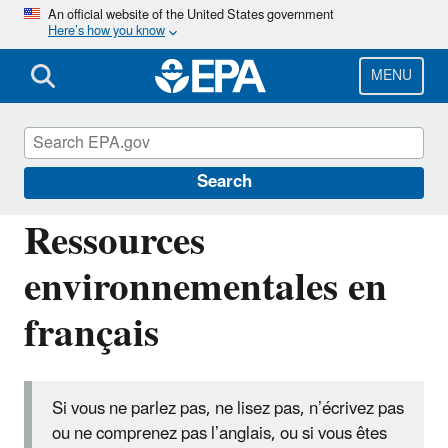
Skip
An official website of the United States government
Here’s how you know
to
main
content
MENU
Information for Individuals with Limited
English Proficiency
Search
Ressources
environnementales en
français
Si vous ne parlez pas, ne lisez pas, n’écrivez pas
ou ne comprenez pas l’anglais, ou si vous êtes