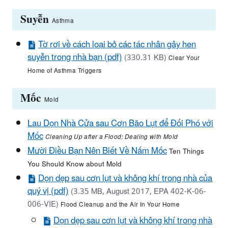
Suyễn
Asthma
Tờ rơi về cách loại bỏ các tác nhân gây hen
suyễn trong nhà bạn (pdf)
(330.31 KB)
Clear Your
Home of Asthma Triggers
Mốc
Mold
Lau Dọn Nhà Cửa sau Cơn Bão Lụt để Đối Phó với
Mốc
Cleaning Up after a Flood: Dealing with Mold
Mười Điều Bạn Nên Biết Về Nấm Mốc
Ten Things
You Should Know about Mold
Dọn dẹp sau cơn lụt và không khí trong nhà của
quý vị (pdf)
(3.35 MB, August 2017, EPA 402-K-06-
006-VIE)
Flood Cleanup and the Air In Your Home
Dọn dẹp sau cơn lụt và không khí trong nhà