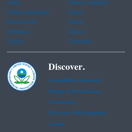
Arabic
Chinese (simplified)
Chinese (traditional)
French
Haitian Creole
Korean
Portuguese
Russian
Tagalog
Vietnamese
Discover.
Accessibility Statement
Budget & Performance
Contracting
EPA www Web Snapshot
Grants