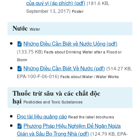
của quý vị (áp phích) (pdf)
(181.6 KB,
September 13, 2017)
Poster
Nước
Water
Những Điều Cần Biết về Nước Uống (pdf)
(133.75 KB)
Facts about Drinking Water after a Flood or
Storm
Những Điều Cần Biết Về Nước (pdf)
(514.27 KB,
EPA-100-F-06-016)
Facts about Water / Water Works
Thuốc trừ sâu và các chất độc
hại
Pesticides and Toxic Substances
Đọc tài liệu quảng cáo
Read the label brochures​
Phương Pháp Hiệu Nghiệm Để Ngăn Ngừa
Gián và Sâu Bọ Trong Nhà (pdf)
(124.79 KB, EPA-