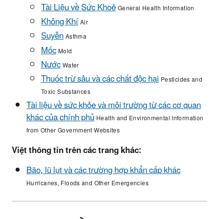
Tài Liệu về Sức Khoẻ
General Health Information
Không Khí
Air
Suyễn
Asthma
Mốc
Mold
Nước
Water
Thuốc trừ sâu và các chất độc hại
Pesticides and
Toxic Substances
Tài liệu về sức khỏe và môi trường từ các cơ quan
khác của chính phủ
Health and Environmental Information
from Other Government Websites
Việt thông tin trên các trang khác:
Bão, lũ lụt và các trường hợp khẩn cấp khác
Hurricanes, Floods and Other Emergencies