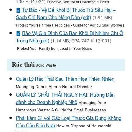
100-F-04-021)
Effective Control of Household Pests
Tự Bảo - Vệ Để Khỏi Bị Thuốc Trừ Sâu Hại –
Sách Chỉ Nam Cho Nông Dân (pdf)
(1.91 MB)
Protect Yourself from Pesticides - Guide for Agricultural Workers
Bảo Vệ Gia Đình Của Bạn Khỏi Bị Nhiễm Chì Ở
Trong Nhà (pdf)
(1.14 MB, EPA-747-K-12-001)
Protect Your Family from Lead in Your Home
Rác thải
Solid Waste
Quản Lý Rác Thải Sau Thảm Họa Thiên Nhiên
Managing Debris After a Natural Disaster
QUẢN LÝ CHẤT THẢI NGUY HẠI: Hướng Dẫn
dành cho Doanh Nghiệp Nhỏ
Managing Your
Hazardous Waste: A Guide for Small Businesses
Phải Làm Gì với Các Loại Thuốc Gia Dụng Không
Còn Cần Đến Nữa
How to Dispose of Household