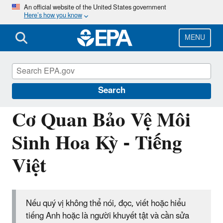
Skip
An official website of the United States government
Here’s how you know
to
main
content
MENU
Information for Individuals with Limited
English Proficiency
Search
Cơ Quan Bảo Vệ Môi
Sinh Hoa Kỳ - Tiếng
Việt
Nếu quý vị không thể nói, đọc, viết hoặc hiểu
tiếng Anh hoặc là người khuyết tật và cần sửa