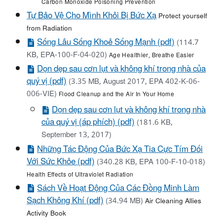
Carbon Monoxide Poisoning Prevention
Tự Bảo Vệ Cho Mình Khỏi Bị Bức Xạ
Protect yourself
from Radiation
Sống Lâu Sống Khoẻ Sống Mạnh (pdf)
(114.7
KB, EPA-100-F-04-020)
Age Healthier, Breathe Easier
Dọn dẹp sau cơn lụt và không khí trong nhà của
quý vị (pdf)
(3.35 MB, August 2017, EPA 402-K-06-
006-VIE)
Flood Cleanup and the Air In Your Home
Dọn dẹp sau cơn lụt và không khí trong nhà
của quý vị (áp phích) (pdf)
(181.6 KB,
September 13, 2017)
Những Tác Động Của Bức Xạ Tia Cực Tím Đối
Với Sức Khỏe (pdf)
(340.28 KB, EPA 100-F-10-018)
Health Effects of Ultraviolet Radiation
Sách Về Hoạt Động Của Các Đồng Minh Làm
Sạch Không Khí (pdf)
(34.94 MB)
Air Cleaning Allies
Activity Book