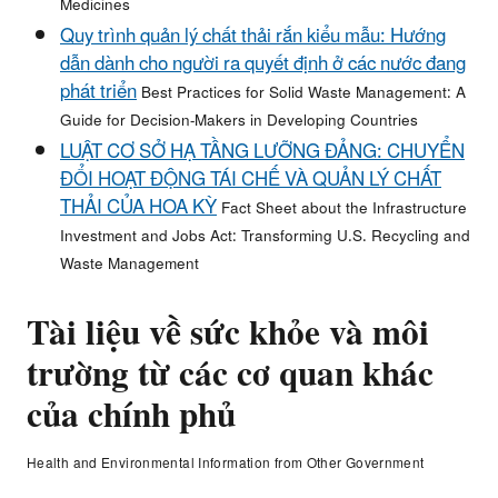
Medicines
Quy
trình
quản
lý
chất
thải
rắn
kiểu
mẫu
:
Hướng
dẫn
dành
cho
người
ra
quyết
định
ở
các
nước
đang
phát
triển
Best Practices for Solid Waste Management: A
Guide for Decision-Makers in Developing Countries
LUẬT CƠ SỞ HẠ TẦNG LƯỠNG ĐẢNG: CHUYỂN
ĐỔI HOẠT ĐỘNG TÁI CHẾ VÀ QUẢN LÝ CHẤT
THẢI CỦA HOA KỲ
Fact Sheet about the Infrastructure
Investment and Jobs Act: Transforming U.S. Recycling and
Waste Management
Tài liệu về sức khỏe và môi
trường từ các cơ quan khác
của chính phủ
Health and Environmental Information from Other Government