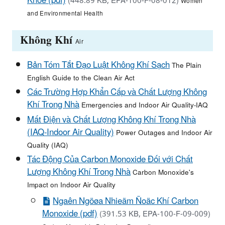
Khoẻ (pdf)
(448.89 KB, EPA-100-F-08-012)
Women
and Environmental Health
Không Khí
Air
Bản Tóm Tắt Đạo Luật Không Khí Sạch
The Plain
English Guide to the Clean Air Act
Các Trường Hợp Khẩn Cấp và Chất Lượng Không
Khí Trong Nhà
Emergencies and Indoor Air Quality-IAQ
Mất Điện và Chất Lượng Không Khí Trong Nhà
(IAQ-Indoor Air Quality)
Power Outages and Indoor Air
Quality (IAQ)
Tác Động Của Carbon Monoxide Đối với Chất
Lượng Không Khí Trong Nhà
Carbon Monoxide's
Impact on Indoor Air Quality
Ngaên Ngöøa Nhieãm Ñoäc Khí Carbon
Monoxide (pdf)
(391.53 KB, EPA-100-F-09-009)