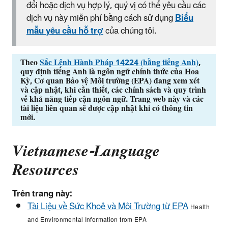
đổi hoặc dịch vụ hợp lý, quý vị có thể yêu cầu các
dịch vụ này miễn phí bằng cách sử dụng
Biểu
mẫu yêu cầu hỗ trợ
của chúng tôi.
Theo
Sắc Lệnh Hành Pháp 14224 (bằng tiếng Anh)
,
quy định tiếng Anh là ngôn ngữ chính thức của Hoa
Kỳ, Cơ quan Bảo vệ Môi trường (EPA) đang xem xét
và cập nhật, khi cần thiết, các chính sách và quy trình
về khả năng tiếp cận ngôn ngữ. Trang web này và các
tài liệu liên quan sẽ được cập nhật khi có thông tin
mới.
Vietnamese-Language
Resources
Trên trang này:
Tài Liệu về Sức Khoẻ và Môi Trường từ EPA
Health
and Environmental Information from EPA