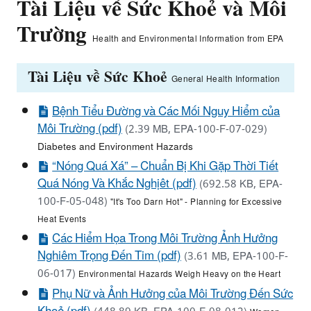
Tài Liệu về Sức Khoẻ và Môi
Trường
Health and Environmental Information from EPA
Tài Liệu về Sức Khoẻ
General Health Information
Bệnh Tiểu Đường và Các Mối Nguy Hiểm của
Môi Trường (pdf)
(2.39 MB, EPA-100-F-07-029)
Diabetes and Environment Hazards
“Nóng Quá Xá” – Chuẩn Bị Khi Gặp Thời Tiết
Quá Nóng Và Khắc Nghịêt (pdf)
(692.58 KB, EPA-
100-F-05-048)
"It's Too Darn Hot" - Planning for Excessive
Heat Events
Các Hiểm Họa Trong Môi Trường Ảnh Hưởng
Nghiêm Trọng Đến Tim (pdf)
(3.61 MB, EPA-100-F-
06-017)
Environmental Hazards Weigh Heavy on the Heart
Phụ Nữ và Ảnh Hưởng của Môi Trường Đến Sức