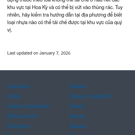
đựng thuốc theo toa không thể tái chế ở hầu hết các
khu vực tại Hoa Kỳ và có thể bị vứt vào thùng rác. Tuy
nhiên, hãy kiểm tra hướng dẫn tại địa phương để biết
loại nhựa nào có thể tái chế được tại khu vực của quý
vị.
Last updated on January 7, 2026
Assistance
Spanish
Arabic
Chinese (simplified)
Chinese (traditional)
French
Haitian Creole
Korean
Portuguese
Russian