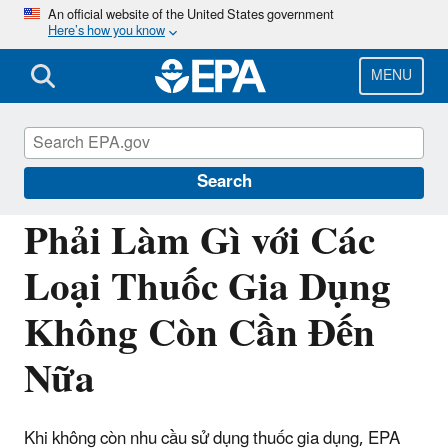
Skip
An official website of the United States government
Here’s how you know
to
main
content
MENU
Information for Individuals with Limited
English Proficiency
Search
Phải Làm Gì với Các
Loại Thuốc Gia Dụng
Không Còn Cần Đến
Nữa
Khi không còn nhu cầu sử dụng thuốc gia dụng, EPA