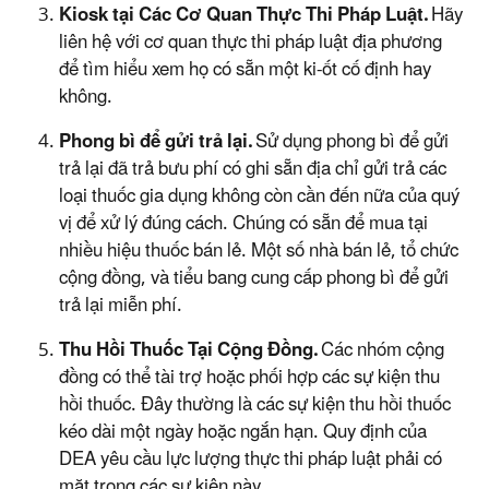
Kiosk
tại Các Cơ Quan Thực Thi Pháp Luật.
Hãy
liên hệ với cơ quan thực thi pháp luật địa phương
để tìm hiểu xem họ có sẵn một ki-ốt cố định hay
không.
Phong bì để gửi trả lại.
Sử dụng phong bì để gửi
trả lại đã trả bưu phí có ghi sẵn địa chỉ gửi trả các
loại thuốc gia dụng không còn cần đến nữa của quý
vị để xử lý đúng cách. Chúng có sẵn để mua tại
nhiều hiệu thuốc bán lẻ. Một số nhà bán lẻ, tổ chức
cộng đồng, và tiểu bang cung cấp phong bì để gửi
trả lại miễn phí.
Thu Hồi Thuốc Tại Cộng Đồng.
Các nhóm cộng
đồng có thể tài trợ hoặc phối hợp các sự kiện thu
hồi thuốc. Đây thường là các sự kiện thu hồi thuốc
kéo dài một ngày hoặc ngắn hạn. Quy định của
DEA yêu cầu lực lượng thực thi pháp luật phải có
mặt trong các sự kiện này.