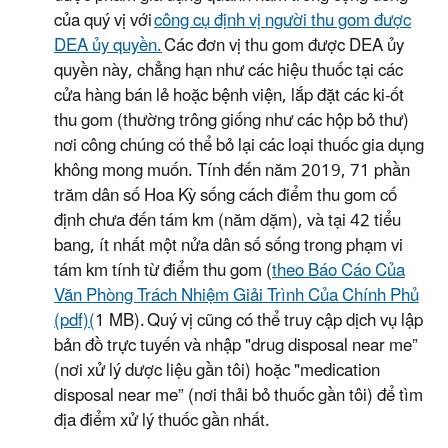
của quý vị với
công cụ định vị người thu gom được
DEA ủy
quyền.
Các đơn vị thu gom được DEA ủy
quyền này, chẳng hạn như các hiệu thuốc tại các
cửa hàng bán lẻ hoặc bệnh viện, lắp đặt các ki-ốt
thu gom (thường trông giống như các hộp bỏ thư)
nơi công chúng có thể bỏ lại các loại thuốc gia dụng
không mong muốn. Tính đến năm 2019, 71 phần
trăm dân số Hoa Kỳ sống cách điểm thu gom cố
định chưa đến tám
km
(năm dặm), và tại 42 tiểu
bang, ít nhất một nửa dân số sống trong phạm vi
tám
km
tính từ điểm thu gom (
theo Báo Cáo Của
Văn Phòng Trách Nhiệm Giải Trình Của Chính Phủ
(pdf)(
1 MB). Quý vị cũng có thể truy cập dịch vụ lập
bản đồ trực tuyến và nhập "
drug
disposal
near
me”
(nơi xử lý dược liệu gần tôi) hoặc "
medication
disposal
near
me” (nơi thải bỏ thuốc gần tôi) để tìm
địa điểm xử lý thuốc gần nhất.