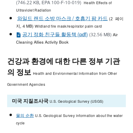
(746.22 KB, EPA 100-F-10-019)
Health Effects of
Ultraviolet Radiation
와일드 랜드 소방 마스크 / 호흡기 팜 카드
(2 페이
지, 4 MB)
Wildland fire mask/respirator palm card
공기 정화 친구들 활동책 (pdf)
(32.56 MB)
Air
Cleaning Allies Activity Book
건강과 환경에 대한 다른 정부 기관
의 정보
Health and Environmental Information from Other
Government Agencies
미국 지질조사국
U.S. Geological Survey (USGS)
물의 순환
U.S. Geological Survey information about the water
cycle