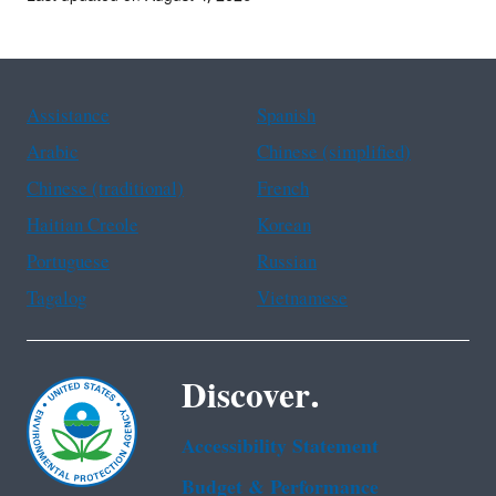
Assistance
Spanish
Arabic
Chinese (simplified)
Chinese (traditional)
French
Haitian Creole
Korean
Portuguese
Russian
Tagalog
Vietnamese
Discover.
Accessibility Statement
Budget & Performance