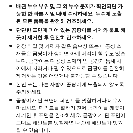
배관
누수
부위
및
그
외
누수
문제가
확인되면
가
능한
한
빠른
시일
내에
수리하세요
.
누수에
노출
된
모든
품목을
완전히
건조하세요
.
단단한
표면에
피어
있는
곰팡이를
세제와
물로
깨
끗이
제거한
후
완전히
건조하세요
.
천장 타일 및 카펫과 같은 흡수성 또는 다공성 소
재들은 곰팡이가 생기면 아예 버려야 할 수도 있습
니다. 곰팡이는 다공성 소재의 빈 공간과 틈새 사
이에서 자라거나 필 수 있으므로 곰팡이를 완전히
제거하는 것은 어렵거나 불가능할 수 있습니다.
본인 또는 다른 사람이 곰팡이에 노출되지 않도록
주의하세요.
곰팡이가 핀 표면에 페인트를 덧칠하거나 메우지
마십시오. 페인트를 칠하기 전에 곰팡이를 깨끗이
제거한 후 표면을 건조하세요. 곰팡이가 핀 표면에
그대로 페인트를 덧칠하면 나중에 페인트가 벗겨
질 수 있습니다.