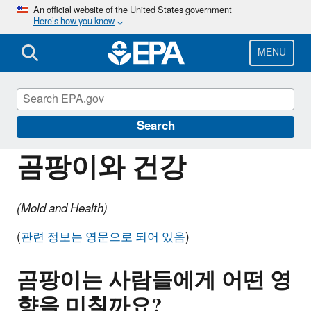
Skip
An official website of the United States government
Here’s how you know
to
main
content
MENU
Information for Individuals with Limited
English Proficiency
Search
곰팡이와 건강
(Mold and Health)
(
관련 정보는 영문으로 되어 있음
)
곰팡이는
사람들에게
어떤
영
향을
미칠까요?