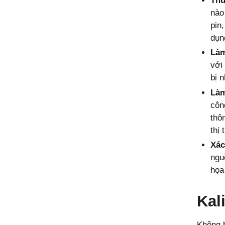
Thu
nào
pin
dụn
Làm
với
bị 
Làm
côn
thô
thị
Xác
ngu
họa
Kali
Không b