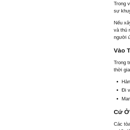
Trong v
sự khuy
Nếu xảy
và thú 
người 
Vào 
Trong t
thời gia
Hàn
Đi 
Man
Cứ
Ở
Các tòa