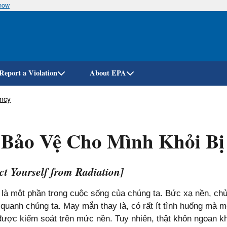
know
Skip
to
main
content
Report a Violation
About EPA
ency
 Bảo Vệ Cho Mình Khỏi Bị
ct Yourself from Radiation]
là một phần trong cuộc sống của chúng ta. Bức xạ nền, chủ
quanh chúng ta. May mắn thay là, có rất ít tình huống mà 
ược kiểm soát trên mức nền. Tuy nhiên, thật khôn ngoan khi