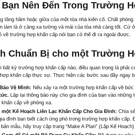
 Bạn Nên Đến Trong Trường H
g tầng hầm hoặc giữa của một tòa nhà kiên cố. Chất phóng x
n làm là ở càng xa tường và mái của tòa nhà càng tốt. Cứ ở
 về trường hợp khẩn cấp nói bạn có thể đi ra ngoài được.
h Chuẩn Bị cho một Trường H
 bất kỳ trường hợp khẩn cấp nào, điều quan trọng là phải c
hợp khẩn cấp thực sự. Thực hiện các bước sau đây ngay bâ
Bảo Vệ Mình:
Nếu xảy ra một trường hợp khẩn cấp về bức
 tức.
Lặp lại thông báo này cho gia đình của bạn vào những 
 khẩn cấp về phóng xạ.
 một Kế Hoạch Liên Lạc Khẩn Cấp Cho Gia Đình:
Chia sẻ
gia đình bạn biết cách ứng phó trong trường hợp khẩn cấp. 
 bản mẫu, hãy truy cập trang “Make A Plan” (Lập Kế Hoạch)