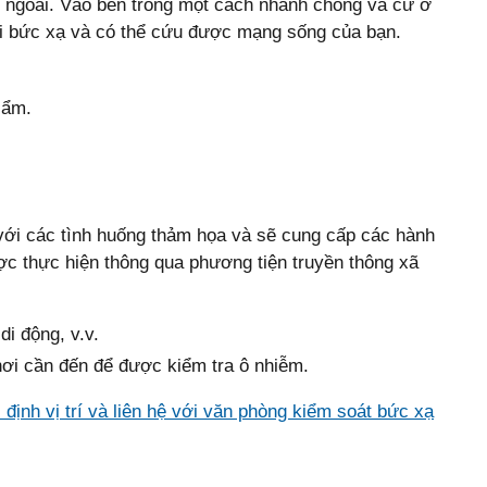
ên ngoài. Vào bên trong một cách nhanh chóng và cứ ở
ới bức xạ và có thể cứu được mạng sống của bạn.
 ẩm.
ới các tình huống thảm họa và sẽ cung cấp các hành
ợc thực hiện thông qua phương tiện truyền thông xã
 di động, v.v.
ơi cần đến để được kiểm tra ô nhiễm.
 định vị trí và liên hệ với văn phòng kiểm soát bức xạ