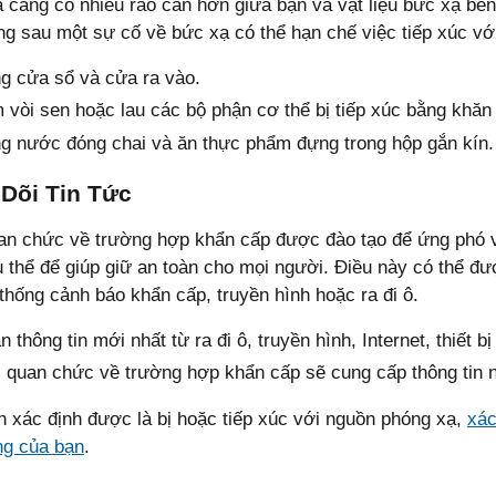
à càng có nhiều rào cản hơn giữa bạn và vật liệu bức xạ b
ng sau một sự cố về bức xạ có thể hạn chế việc tiếp xúc v
g cửa sổ và cửa ra vào.
 vòi sen hoặc lau các bộ phận cơ thể bị tiếp xúc bằng khăn
g nước đóng chai và ăn thực phẩm đựng trong hộp gắn kín.
Dõi Tin Tức
an chức về trường hợp khẩn cấp được đào tạo để ứng phó v
 thể để giúp giữ an toàn cho mọi người. Điều này có thể đư
 thống cảnh báo khẩn cấp, truyền hình hoặc ra đi ô.
 thông tin mới nhất từ ​​ra đi ô, truyền hình, Internet, thiết bị
 quan chức về trường hợp khẩn cấp sẽ cung cấp thông tin n
 xác định được là bị hoặc tiếp xúc với nguồn phóng xạ,
xác
ng của bạn
.