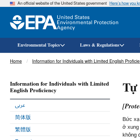
An official website of the United States government
Here’s how you 
Environmental Topics
Laws & Regulations
Breadcrumb
Home
Information for Individuals with Limited English Profici
Tự
Information for Individuals with Limited
English Proficiency
[Prote
عربى
简体版
Bức xạ 
繁體版
ở xung 
không đ