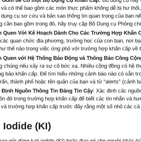
 Gom để Có một Bộ Dụng Cụ Khẩn Cấp:
Bộ dụng cụ này 
 và có thể bao gồm các món thực phẩm không dễ bị hư thối, 
, dụng cụ sơ cứu và bản sao thông tin quan trọng của bạn nế
g cần bao gồm trong đó, hãy truy cập Bộ Dụng cụ Phòng chố
 Quen Với Kế Hoạch Dành Cho Các Trường Hợp Khẩn C
 các quan chức địa phương, trường học của con bạn, nơi b
như thế nào trong việc ứng phó với trường hợp khẩn cấp về 
 Quen với Hệ Thống Báo Động và Thông Báo Công Cộn
g chúng nếu xảy ra sự cố bức xạ. Nhiều cộng đồng có hệ th
ng báo khẩn cấp. Để tìm hiểu những cảnh báo nào có sẵn tron
 trấn, thành phố hoặc tên quận của bạn và từ “alerts” (cảnh b
 Định Nguồn Thông Tin Đáng Tin Cậy
: Xác định các nguồn
ồn đó trong trường hợp khẩn cấp để biết các tin nhắn và hư
 và trường hợp khẩn cấp trước đây rằng một số nhỏ các cá n
 Iodide (KI)
ao giờ dùng kali iodide (KI) hoặc đưa nó cho người khác tr