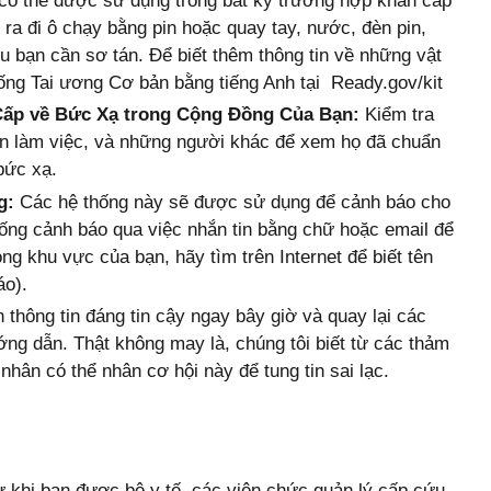
có thể được sử dụng trong bất kỳ trường hợp khẩn cấp
ra đi ô chạy bằng pin hoặc quay tay, nước, đèn pin,
u bạn cần sơ tán. Để biết thêm thông tin về những vật
ng Tai ương Cơ bản bằng tiếng Anh tại Ready.gov/kit
ấp về Bức Xạ trong Cộng Đồng Của Bạn:
Kiểm tra
ạn làm việc, và những người khác để xem họ đã chuẩn
bức xạ.
g:
Các hệ thống này sẽ được sử dụng để cảnh báo cho
ống cảnh báo qua việc nhắn tin bằng chữ hoặc email để
g khu vực của bạn, hãy tìm trên Internet để biết tên
áo).
 thông tin đáng tin cậy ngay bây giờ và quay lại các
ớng dẫn. Thật không may là, chúng tôi biết từ các thảm
hân có thể nhân cơ hội này để tung tin sai lạc.
ừ khi bạn được bộ y tế, các viên chức quản lý cấp cứu