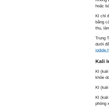
hoặc bá
KI chỉ 
bằng cá
thụ, là
Trung T
dưới đâ
iodide.
Kali 
KI (kal
khỏe do
KI (kal
KI (kal
phóng x