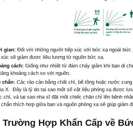
i gian:
Đối với những người tiếp xúc với bức xạ ngoài bức x
p xúc sẽ giảm được liều lượng từ nguồn bức xạ.
ảng cách:
Giống như nhiệt từ đám cháy giảm khi bạn di ch
 tăng khoảng cách so với nguồn.
 chắn:
Các rào cản bằng chất chì, bê tông hoặc nước cung
tia X. Đây là lý do tại sao một số vật liệu phóng xạ được l
c chì, và tại sao nha sĩ đặt một chiếc chăn chì lên bệnh nhâ
 chắn thích hợp giữa bạn và nguồn phóng xạ sẽ giúp giảm đ
 Trường Hợp Khẩn Cấp về Bứ