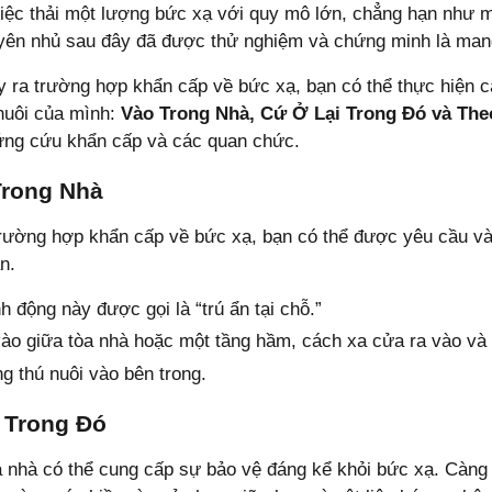
iệc thải một lượng bức xạ với quy mô lớn, chẳng hạn như 
ên nhủ sau đây đã được thử nghiệm và chứng minh là mang 
 ra trường hợp khẩn cấp về bức xạ, bạn có thể thực hiện c
nuôi của mình:
Vào Trong Nhà, Cứ
Ở Lại Trong Đó và The
ứng cứu khẩn cấp và các quan chức.
Trong Nhà
rường hợp khẩn cấp về bức xạ, bạn có thể được yêu cầu vào
n.
h động này được gọi là “trú ẩn tại chỗ.”
vào giữa tòa nhà hoặc một tầng hầm, cách xa cửa ra vào và
g thú nuôi vào bên trong.
 Trong Đó
 nhà có thể cung cấp sự bảo vệ đáng kể khỏi bức xạ. Càng