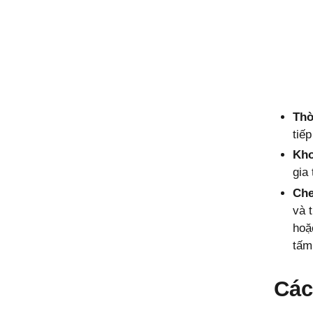
Thờ
tiế
Kho
gia
Che
và 
hoặ
tấm
Các