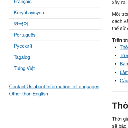
Français
xảy ra.
Kreyòl ayisyen
Một tro
cách và
한국어
thể sử 
Português
Trên tr
Pусский
Thờ
Tagalog
Trư
Bạn
Tiếng Việt
Làm
Câu
Contact Us about Information in Languages
Other than English
Thờ
Thời gi
sẽ bảo 