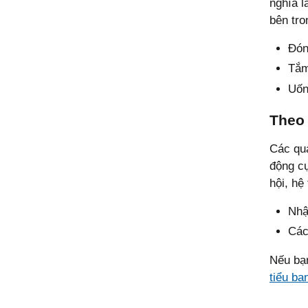
nghĩa l
bên tro
Đón
Tắm
Uốn
Theo 
Các qu
động cụ
hội, hệ
Nhận
Các
Nếu bạn
tiểu ba