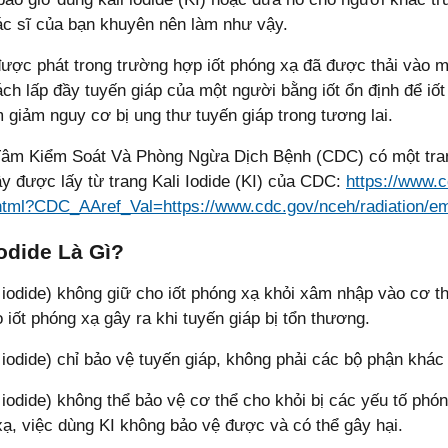
c sĩ của bạn khuyên nên làm như vậy.
được phát trong trường hợp iốt phóng xạ đã được thải vào m
ch lấp đầy tuyến giáp của một người bằng iốt ổn định để i
m giảm nguy cơ bị ung thư tuyến giáp trong tương lai.
âm Kiểm Soát Và Phòng Ngừa Dịch Bệnh (CDC) có một trang 
y được lấy từ trang Kali Iodide (KI) của CDC:
https://www.c
html?CDC_AAref_Val=https://www.cdc.gov/nceh/radiation/em
Iodide Là Gì?
i iodide) không giữ cho iốt phóng xạ khỏi xâm nhập vào cơ
 iốt phóng xạ gây ra khi tuyến giáp bị tổn thương.
i iodide) chỉ bảo vệ tuyến giáp, không phải các bộ phận khác 
i iodide) không thể bảo vệ cơ thể cho khỏi bị các yếu tố ph
ạ, việc dùng KI không bảo vệ được và có thể gây hại.