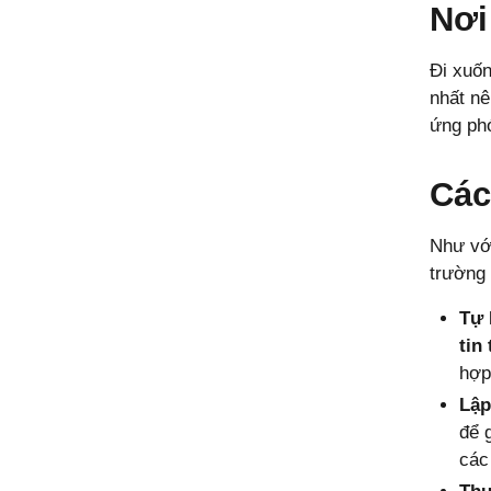
Nơi
Đi xuốn
nhất nê
ứng phó
Các
Như với
trường 
Tự 
tin
hợp
Lập
để 
các