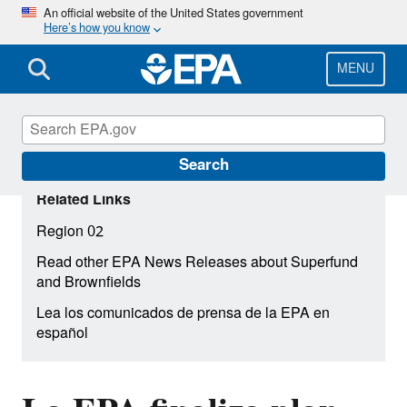
Skip
An official website of the United States government
Here’s how you know
to
main
content
MENU
Search
Related Links
Region 02
Read other EPA News Releases about Superfund
and Brownfields
Lea los comunicados de prensa de la EPA en
español