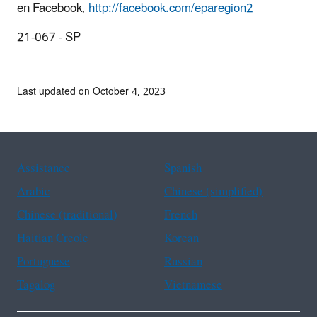
en Facebook,
http://facebook.com/eparegion2
21-067 - SP
Last updated on October 4, 2023
Assistance
Spanish
Arabic
Chinese (simplified)
Chinese (traditional)
French
Haitian Creole
Korean
Portuguese
Russian
Tagalog
Vietnamese