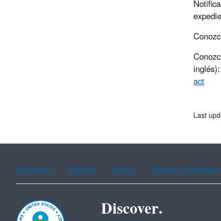
Notific
expedi
Conozca
Conozca
inglés)
act
Last upd
Assistance
Spanish
Arabic
Chinese (simplified)
Discover.