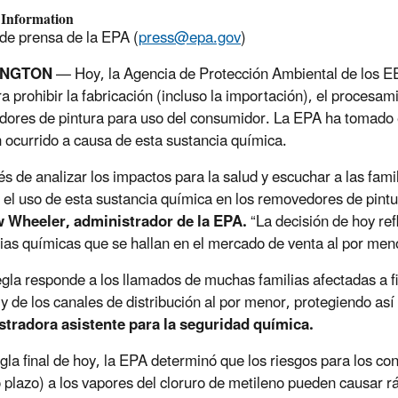
 Information
 de prensa de la EPA (
press@epa.gov
)
INGTON
— Hoy, la Agencia de Protección Ambiental de los EE.
ra prohibir la fabricación (incluso la importación), el procesam
ores de pintura para uso del consumidor. La EPA ha tomado 
 ocurrido a causa de esta sustancia química.
s de analizar los impactos para la salud y escuchar a las fam
 el uso de esta sustancia química en los removedores de pint
 Wheeler, administrador de la EPA.
“La decisión de hoy re
ias químicas que se hallan en el mercado de venta al por men
egla responde a los llamados de muchas familias afectadas a fi
 y de los canales de distribución al por menor, protegiendo as
stradora asistente para la seguridad química.
egla final de hoy, la EPA determinó que los riesgos para los 
o plazo) a los vapores del cloruro de metileno pueden causar