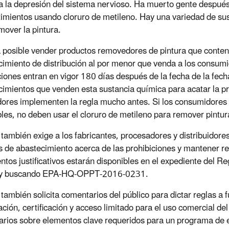
a la depresión del sistema nervioso. Ha muerto gente después
timientos usando cloruro de metileno. Hay una variedad de sus
mover la pintura.
 posible vender productos removedores de pintura que conteng
cimiento de distribución al por menor que venda a los consumid
ciones entran en vigor 180 días después de la fecha de la fecha
cimientos que venden esta sustancia química para acatar la 
ores implementen la regla mucho antes. Si los consumidores d
les, no deben usar el cloruro de metileno para remover pintur
también exige a los fabricantes, procesadores y distribuidores 
 de abastecimiento acerca de las prohibiciones y mantener regi
tos justificativos estarán disponibles en el expediente del Re
) y buscando EPA-HQ-OPPT-2016-0231.
también solicita comentarios del público para dictar reglas a
ación, certificación y acceso limitado para el uso comercial del
rios sobre elementos clave requeridos para un programa de est