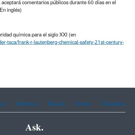
 aceptará comentarios públicos durante 60 días en el
(En inglés)
idad química para el siglo XXI (en
-tsca/frank-r-lautenberg-chemical-safety-21st-century-
ean
Portuguese
Russian
Tagalog
Vietnamese
Ask.