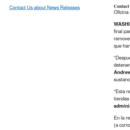
Contact
Contact Us about News Releases
Oficina
WASH
final pa
removed
que han
“Despué
detener
Andrew
sustanc
“Esta r
tiendas
admini
En la r
(a cort