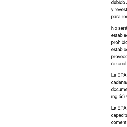
debido 
y reves
para re
No será
estable
prohibi
estable
proveed
razonab
La EPA 
cadenas
documen
inglés
La EPA 
capacit
comenta