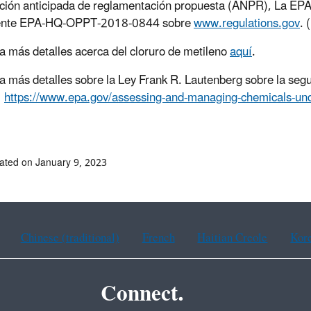
ación anticipada de reglamentación propuesta (ANPR), La EPA
ente EPA-HQ-OPPT-2018-0844 sobre
www.regulations.gov
. 
 más detalles acerca del cloruro de metileno
aquí
.
 más detalles sobre la Ley Frank R. Lautenberg sobre la segur
:
https://www.epa.gov/assessing-and-managing-chemicals-under
ated on January 9, 2023
Chinese (traditional)
French
Haitian Creole
Kor
Connect.