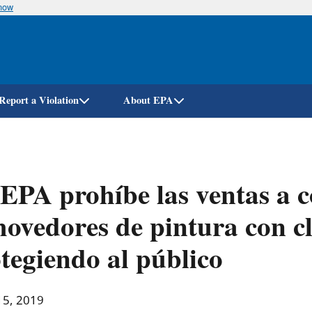
know
Skip
to
main
content
Report a Violation
About EPA
EPA prohíbe las ventas a 
ovedores de pintura con cl
tegiendo al público
15, 2019