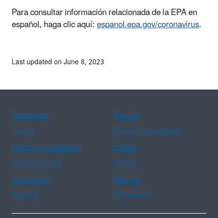
Para consultar información relacionada de la EPA en
español, haga clic aquí:
espanol.epa.gov/coronavirus
.
Last updated on June 8, 2023
Assistance
Spanish
Arabic
Chinese (simplified)
Chinese (traditional)
French
Haitian Creole
Korean
Portuguese
Russian
Tagalog
Vietnamese