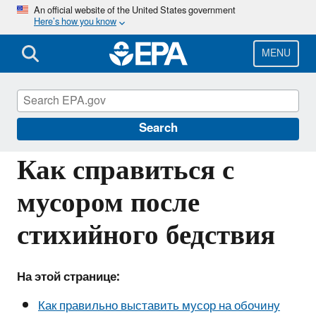
Skip
An official website of the United States government
Here’s how you know
to
main
content
MENU
Information for Individuals with Limited
English Proficiency
Search
Как справиться с
мусором после
стихийного бедствия
На этой странице:
Как правильно выставить мусор на обочину