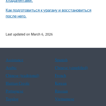
хладагентами.
Как подготовиться к урагану и восстановиться
после него.
Last updated on March 6, 2026
Assistance
Spanish
Arabic
Chinese (simplified)
Chinese (traditional)
French
Haitian Creole
Korean
Portuguese
Russian
Tagalog
Vietnamese