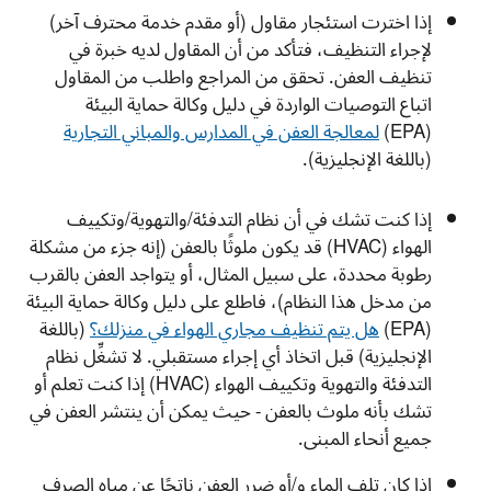
إذا اخترت استئجار مقاول (أو مقدم خدمة محترف آخر)
لإجراء التنظيف، فتأكد من أن المقاول لديه خبرة في
تنظيف العفن. تحقق من المراجع واطلب من المقاول
اتباع التوصيات الواردة في دليل وكالة حماية البيئة
(
EPA
)
لمعالجة العفن في المدارس والمباني التجارية
(باللغة الإنجليزية).
إذا كنت تشك في أن نظام التدفئة/والتهوية/وتكييف
الهواء (
HVAC
) قد يكون ملوثًا بالعفن (إنه جزء من مشكلة
رطوبة محددة، على سبيل المثال، أو يتواجد العفن بالقرب
من مدخل هذا النظام)، فاطلع على دليل وكالة حماية البيئة
(
EPA
)
هل يتم تنظيف مجاري الهواء في منزلك؟
(باللغة
الإنجليزية) قبل اتخاذ أي إجراء مستقبلي. لا تشغِّل نظام
التدفئة والتهوية وتكييف الهواء (
HVAC
) إذا كنت تعلم أو
تشك بأنه ملوث بالعفن - حيث يمكن أن ينتشر العفن في
جميع أنحاء المبنى.
إذا كان تلف الماء و/أو ضرر العفن ناتجًا عن مياه الصرف