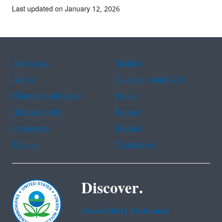
Last updated on January 12, 2026
Assistance
Spanish
Arabic
Chinese (simplified)
Chinese (traditional)
French
Haitian Creole
Korean
Portuguese
Russian
Tagalog
Vietnamese
Discover.
Accessibility Statement