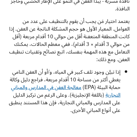
نافذة مسربة - يبدأ العفن في النمو على الإطار الخشبي وحاجز
النافذة.
يعتمد اختيار مَن يجب أن يقوم بالتنظيف على عدد من
العوامل. المعيار الأول هو حجم المشكلة الناتجة عن العفن. إذا
كانت المنطقة المتعفنة أقل من حوالي 10 أقدام مربعة (أقل
من حوالي 3 أقدام × 3 أقدام)، ففي معظم الحالات، يمكنك
التعامل مع هذه المهمة بنفسك، اتبع نصائح وتقنيات تنظيف
العفن. ومع ذلك:
إذا تبيَّن وجود تلف كبير في المياه، و/أو أن العفن النامي
يغطي أكثر من مساحة 10 أقدام مربعة، فراجع دليل وكالة
حماية البيئة (
EPA
)
معالجة العفن في المدارس والمباني
التجارية
(باللغة الإنجليزية). وعلى الرغم من تركيز الدليل
على المدارس والمباني التجارية، فإن هذا المستند ينطبق
على أنواع المباني الأخرى.