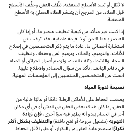
لا تَطْلِ أو تسد الأسطح المتعفنة. نظِّف العفن وجفِّف الأسطح
قبل الطلاء. من المرجح أن يتقشر الطلاء المطليّ به الأسطح
المتعفنة.
إذا كنت غير متأكد من كيفية تنظيف عنصر ما، أو إذا كان
العنصر باهظ الثمن أو ذا قيمة عاطفية، فقد ترغب في
استشارة أخصائي ما. عادة ما يتم ذِكر المتخصصين في إصلاح
الأثاث، والترميم، والطلاء، وترميم الفن وحفظه، وتنظيف
السجاد والبُسُط، وتلف المياه، وترميم أضرار الحرائق أو المياه
في دفاتر الهاتف. تأكد من سؤال المصادر والاطلاع عليها.
ابحث عن المتخصصين المنتسبين إلى المؤسسات المهنية.
نصيحة لدورة المياه
يصعب الحفاظ على الأماكن الرطبة دائمًا أو غالبًا خالية من
العفن. إذا كان هناك بعض العفن في الدش أو في أي مكان
آخر في الحمام يبدو أنه يظهر فيه مرة أخرى،
فإن زيادة
التهوية
(تشغيل مروحة أو فتح نافذة)
والتنظيف بشكل أكثر
تكرارًا
سيمنع عادةً العفن من التكرار، أو على الأقل الحفاظ