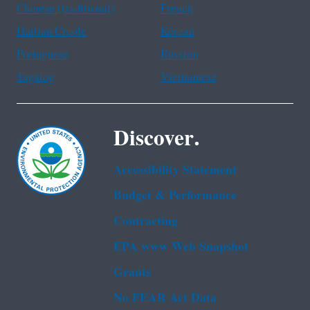
Chinese (traditional)
French
Haitian Creole
Korean
Portuguese
Russian
Tagalog
Vietnamese
Discover.
Accessibility Statement
Budget & Performance
Contracting
EPA www Web Snapshot
Grants
No FEAR Act Data