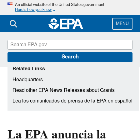
Skip
An official website of the United States government
Here’s how you know
to
main
content
MENU
Search
Related Links
Headquarters
Read other EPA News Releases about Grants
Lea los comunicados de prensa de la EPA en español
La EPA anuncia la