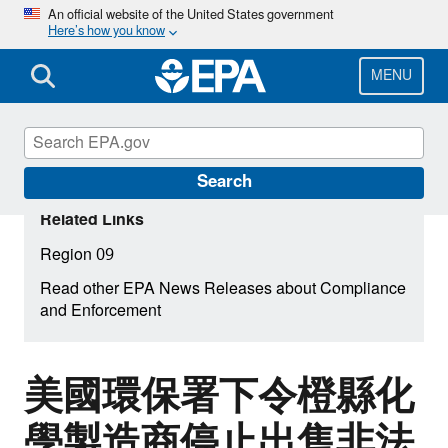
Skip
An official website of the United States government
Here’s how you know
to
main
content
MENU
Search
Related Links
Region 09
Read other EPA News Releases about Compliance
and Enforcement
美國環保署下令橙縣化
學製造商停止出售非法