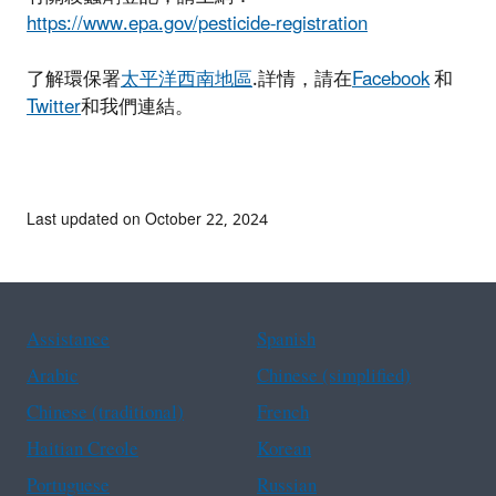
https://www.epa.gov/pesticide-registration
了解環保署
太平洋西南地區
.詳情，請在
Facebook
和
Twitter
和我們連結。
Last updated on October 22, 2024
Assistance
Spanish
Arabic
Chinese (simplified)
Chinese (traditional)
French
Haitian Creole
Korean
Portuguese
Russian