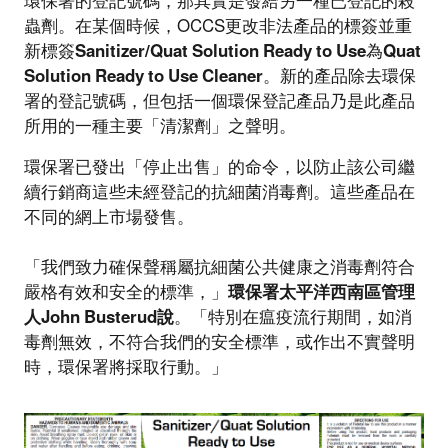
環保署的登記號碼，那其實是發給另一種已登記的殺
蟲劑。在某個時候，OCCS更改非法產品的標簽並重
新標簽
Sanitizer/Quat Solution Ready to Use
為
Quat
Solution Ready to Use Cleaner
。新的產品除去環保
署的登記號碼，但包括一個環保登記產品乃是此產品
所用的一種主要「清潔劑」之聲明。
環保署已發出「停止出售」的命令，以防止該公司繼
續行銷商這些未經登記的抗細菌消毒劑。這些產品在
不同的網上市場發售。
「我們致力確保聲稱屬抗細菌公共健康之消毒劑符合
嚴格有效和安全的標準，」
環保署太平洋西南區管理
人
John Busterud
說
。「特別在瘟疫流行期間，如消
毒劑無效，不符合我們的安全標準，或作出不實聲明
時，環保署將採取行動。」