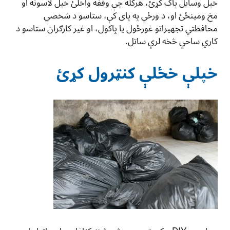
خپل وسایل پاک کړئ، هرکله چې وقفه واخلئ خپل لاسونه او
مخ ومینځئ او، د ورځې په پای کې، ستاسو د شخصي
محافظتي تجهیزاتو غورځول یا پاکول، او غیر کارګران ستاسو د
کاري ساحې څخه لرې ساتل.
خپلې خځلې کنټرول کړئ