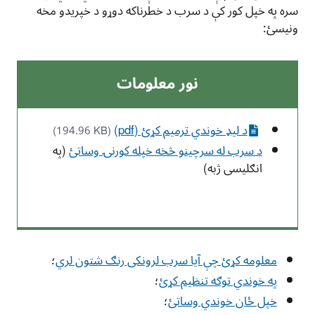
سره په خپل کور کې د سرب د خطرناکه دوړو د خپریدو مخه
ونیسئ:
نور معلومات
د لیډ خوندي ترمیم کړئ (pdf)
(194.96 KB)
د سرب له سرچینو څخه خپله کورنۍ وساتئ
(په
انګلیسی ژبه)
معلومه کړئ چې آيا سرب لرونکی رنګ شتون لري
؛
په خوندي توګه تنظیم کړئ
؛
خپل ځان خوندي وساتئ
؛