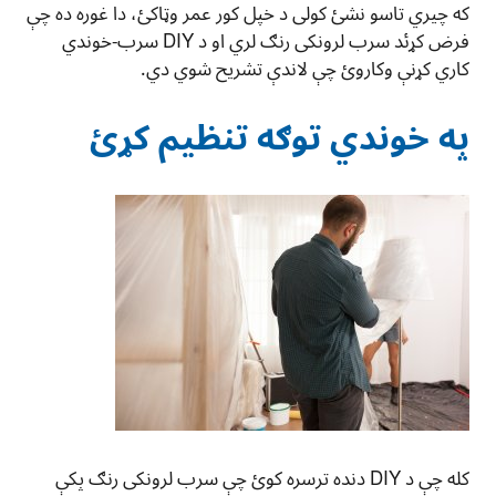
که چيري تاسو نشئ کولی د خپل کور عمر وټاکئ، دا غوره ده چې
فرض کړئد سرب لرونکی رنګ لري او د DIY سرب-خوندي
کاري کړنې وکاروئ چې لاندې تشریح شوي دي.
په خوندي توګه تنظیم کړئ
کله چې د DIY دنده ترسره کوئ چې سرب لرونکی رنګ پکې