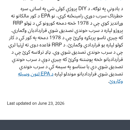
د یادونې په توګه، د DIY پروژې کولی شي په اسانۍ سره
خطرناک سرب دوړې رامینځته کړي، نو EPA د کور مالکانو ته
وړاندیز کوي چې د 1978 څخه دمخه کورونو کې د ټولو RRP
پروژو لپاره د سرب خوندي تصدیق شوي قراردادیان وګماري.
که چيري تاسو پریکړه وکړئ چې د 1978 دمخه په کور کې د کار
کولو لپاره یو قراردادي وګمارئ، د RRP قاعده دوی ته اړتیا لري
چې د سرب خوندي تصدیق شوي وي. ډاډ ترلاسه کړئ چې د
قراردادیانو څخه پوښتنه وکړئ که چيري دوې د سرب خوندي
تصدیق شوي دي یا ستاسو په سیمه کې د سرب خوندي
تصدیق شوي قراردادیانو موندلو لپاره
د EPA لټون وسیله
وکاروئ
.
Last updated on June 23, 2026