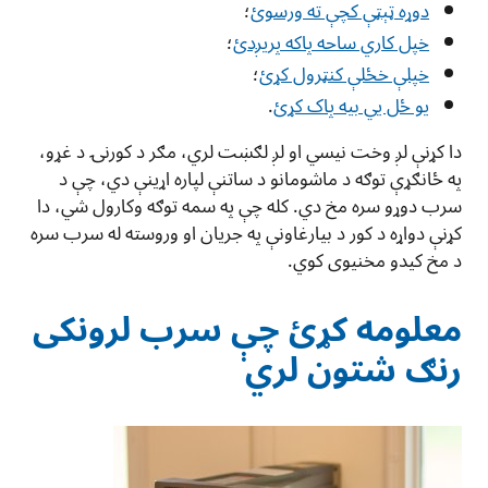
دوړه ټېټې کچې ته ورسوئ
؛
خپل کاري ساحه پاکه پریږدئ
؛
خپلې خځلې کنټرول کړئ
؛
يو ځل يي بيه پاک کړئ
.
دا کړنې لږ وخت نیسي او لږ لګښت لري، مګر د کورنۍ د غړو،
په ځانګړې توګه د ماشومانو د ساتنې لپاره اړینې دي، چې د
سرب دوړو سره مخ دي. کله چې په سمه توګه وکارول شي، دا
کړنې دواړه د کور د بیارغاونې په جریان او وروسته له سرب سره
د مخ کیدو مخنیوی کوي.
معلومه کړئ چې سرب لرونکی
رنګ شتون لري