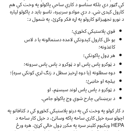
کې ګټور دي بلکه ستاسو د کاري ساحې پاکولو په وخت کې هم
کارول کیدی شي. د دې موادو سربیره، تاسو باید د پاکولو لپاره
د نورو تجهیزاتو کارولو په اړه فکر وکړئ، په شمول د:
قوي پلاستيکي کڅوړې؛
یو ځل کارول کېدونکي لامده دستمالونه یا د لاس
کاغذونه؛
هر ډول پاکونکي؛
د ټوکرو پاس پاس او د ټوکرو د پاس پاس سرونه؛
دوه سطلونه (یا دوه اړخیز سظل د زنګ لري کونکي سره)؛
بیلچه او خاښئ؛
د ټوکرو د پاس پاس لوند سیسټم، او
د بریښنایی چارج شوي وچ پاکولو جامې.
د کار کولو په وخت کې په درنو پلاستيکي کڅوړو کې د کثافاتو په
اچولو سره خپل کاري ساحه پاکه وساتئ، د خپل کار ساحه د
HEPA ویکیوم کلینر سره په مکرر ډول خالي کړئ، هره ورځ