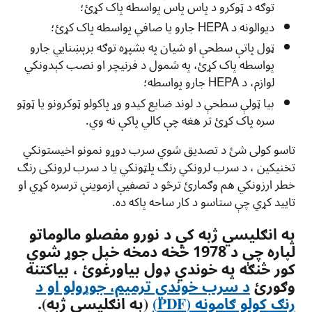
توګه د ټوکرو د پاس پاس پواسطه پاک کړئ؛
دیوالونه د HEPA جارو یا صافي پواسطه پاک کړئ؛
ټول پاتې سطحې او شیان په بشپړه توګه برېښنايي جارو
پواسطه پاک کړئ، په شمول د فرنیچر او نصب کېدونکي
لوازم، د HEPA جارو پواسطه؛
بیا ټولې سطحې د لوند ضايع کيدو وړ پاکولو ټوکرونو يا ټوټو
سره پاک کړئ تر هغه چې کالي پاکې نه وي.
تاسو کولی شئ د تصدیق شوي سرب دوړو نمونو اخیستونکي
تخنیکین ، د سرب لرونکي رنګ پلټونکي یا د سرب لرونکی رنګ
خطر ارزونکي هم وګمارئ ترڅو د تصفیې ازموینې ترسره کړي او
تایید کړي چې ستاسو د کار ساحه پاکه ده.
په انګلیسي ژبه کې د نورو مفصلو مالوماتو
لپاره چې د 1978 څخه دمخه خپل جوړ شوي
کور څنګه په خوندي ډول بیاورغوئ ، بیاکتنه
وګورئ
د سرب خوندي ترمیم، جوړولو او د
رنګ کولو ګامونه (PDF)
(په انګلیسی ژبه).