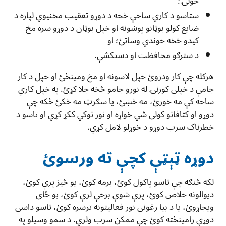
خولۍ؛
ستاسو د کاري ساحې څخه د دوړو تعقیب مخنیوي لپاره د
ضايع کولو بوټانو پوښونه او خپل بوټان د دوړو سره مخ
کیدو څخه خوندي وساتئ؛ او
د سترګو محافظت او دستکشې.
هرکله چې کار ودروئ خپل لاسونه او مخ ومینځئ او خپل د کار
جامې د خپلې کورنۍ له نورو جامو څخه جلا کړئ. په خپل کاري
ساحه کې مه خورئ، مه څښئ، یا سګرټ مه څکئ ځکه چې
دوړو او کثافاتو کولی شي خواړه او نور توکي ککړ کړي او تاسو د
خطرناک سرب دوړو د خوړلو لامل کړي.
دوړه ټېټې کچې ته ورسوئ
لکه څنګه چې تاسو پاکول کوئ، برمه کوئ، یو څيز پرې کوئ،
دیوالونه خلاص کوئ، پرې شوې برخې لرې کوئ، یو ځای
ویجاړوئ، یا د بیا رغونې نور فعالیتونه ترسره کوئ، تاسو داسې
دوړې رامینځته کوئ چې ممکن سرب ولري. د سمو وسیلو په