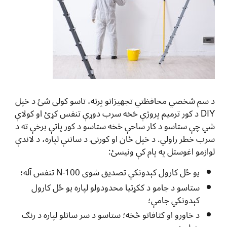
د سم شخصي محافظتي تجهیزاتو پرته، تاسو کولی شئ د خپل
DIY د کور ترمیم پروژې څخه سرب دوړې تنفس کړئ او کولاې
شي چې ستاسو د کار ساحې څخه ستاسو د کور پاتې برخې ته د
سرب خطر راولي. د خپل ځان او کورنۍ د ساتنې لپاره، د لاندې
لوازمو اغوستل په پام کې ونیسئ:
یو ځل کارول کېدونکې تصدیق شوی N-100 تنفس آله؛
ستاسو د جامو د ککړتیا محدودولو لپاره یو ځل کارول
کېدونکي جامې؛
د خاورو او کثافاتو څخه؛ ستاسو د سر ساتلو لپاره د رنګ