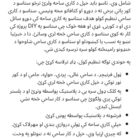
شامل وي، تاسو باید خپل د کاري ساحه ولرئ ترڅو ستاسو د
کور پاتې برخې ته د دوړو او کثافاتو مخه ونیسي. ستاسو د کاري
ساحې تنظیم کولو هدف ستاسو په کاري ساحه کې دوړو ساتل
دي او د کورنۍ غړي او هغه څوک چې ستاسو په DIY پروژه کې
کار نه کوي ستاسو د کاري ساحې څخه لرې وساتئ. دا د خبرتیا
نښو په نسب يا کيښودلو او ستاسو د کاري ساحې شاوخوا د
خنډونو رامینځته کولو سره ترسره کیدی شي.
په خوندي توګه تنظیم کول، ډاډ ترلاسه کړئ چي:
ټول فرنیچر، د ساحې غالۍ، پردې، خواړه، جامې او د کور
نور توکي د خپل کاري ساحې څخه لرې کړئ.
په کلک ډول سره يي د پلاستيک پواسطه وتړئ او د پلستر
توکي پري ولګوئ چې ستاسو د کار ساحې څخه نشي
ایستل کیدی.
فرشونه د پلاستيک پواسطه پوښ کړئ.
خپلې کاري ساحه کې ټولې دروازې بندي او مهرلاک کړئ.
که چيري اړتیا وي، خپل د کار ساحې ته د ننوتلو په وخت