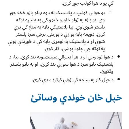
کې یو د هوا کولپ جوړ کړئ.
یو هوایی کولپ د پلاستیک له دوه ډبلو پاڼو څخه جوړ
وی. یو پاڼه په ټولو څلورو څنډو کې په بشپړه توګه
پلستر شوې وي. بیا پلاستيکي پاڼه په منځ کې پرې
کړئ. دویمه پاڼه یوازې د پورتنۍ برخې سره پلستر
شوې او د پلاستيک په لومړۍ پاڼه کې د ځوړندې ټوټې
په توګه چې چاود پوښي، کار کوي.
د هوا تودوخې او د هوا يخوالي سیسټمونه بند کړئ. بيا، د
پلاستیک پاڼو سره د هوا سوري بند کړئ، او په پاڼو پلستر
ولګوئ.
د خپل کار په ساحه کي ټولي کړکئ بندي کړئ.
خپل ځان خوندي وساتئ