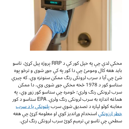
مخکې لدې چې په خپل کور کې د RRP پروژه پیل کړئ، تاسو
باید هغه کال ومومئ چې دا کور په کې جوړ شوی و ترڅو پوه
شئ چې آیا د سرب لرونکی رنګ ممکن ستونزه وي. که چيري
ستاسو کور د 1978 څخه مخکې جوړ شوی وي، دا ممکن
سرب لرونکی رنګ ولري؛ څومره چې ستاسو کور زوړ وي، په
هماغه اندازه به سرب لرونکی رنګ ولري. EPA ستاسو د کور
معاینه کولو لپاره د تصدیق شوي سرب
پلټونکی یا د سرب
خطر ارزونکي
استخدام وړاندیز کوي او معلومه کړئ چې هغه
سطحې چې تاسو یې ترمیم کوئ سرب لرونکی رنګ لري.