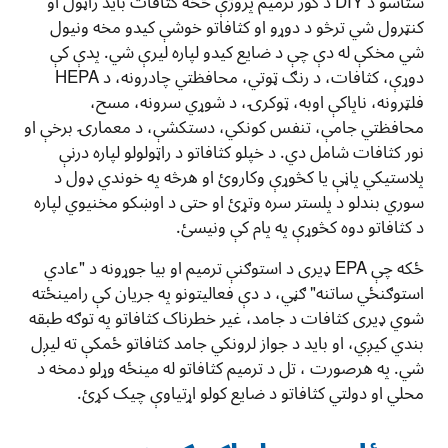
ستاسو د DIY د کور ترمیم پروژې څخه کثافات باید راټول او
کنټرول شي ترڅو د دوړو او کثافاتو خوشې کیدو مخه ونیول
شي مخکې له دې چې د ضايع کيدو لپاره لیرې شي. پدې کې
دوړې، کثافات، د رنګ ټوتي، محافظتي چادرونه، د HEPA
فلټرونه، ناپاکې اوبه، ټوکرۍ، د شوړي سرونه، مسح،
محافظتي جامې، تنفس کونکي، دستکشې، د معمارۍ برخې او
نور کثافات شامل دي. د خپلو کثافاتو د راټولولو لپاره درنې
پلاستيکي پاڼې یا کڅوړې وکاروئ او هرڅه په خوندي ډول د
سوري بندلو د پلستر سره وتړئ او حتی د اوښکو مخنیوي لپاره
د کثافاتو دوه کڅوړې په پام کې ونیسئ.
ځکه چې EPA ډیری د استوګنې ترمیم او بیا جوړونه د "عادي
استوګنځي ساتنه" ګڼي، د دې فعالیتونو په جریان کې رامینځته
شوي ډیری کثافات د جامد، غیر خطرناک کثافاتو په توګه طبقه
بندي کیږي، او باید د جواز لرونکي جامد کثافاتو ځمکې ته ليږل
شي. په هرصورت ، تل د ترمیم کثافاتو له مینځه وړلو دمخه د
محلي او دولتي کثافاتو د ضایع کولو اړتیاوې چیک کړئ.