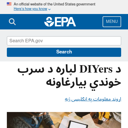
Skip
An official website of the United States government
Here’s how you know
to
main
content
MENU
Information for Individuals with Limited
English Proficiency
Search
د DIYers لپاره د سرب
خوندي بیارغاونه
اړوند معلومات په انګلیسی ژبه