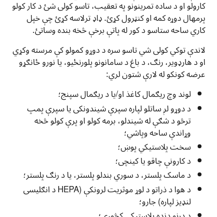
کارولو او د ساده تمرینونو په تعقیب، تاسو کولی شئ د کار کولو
پرمهال دوړه کمه او کنټرول کړئ. ډاډ ترلاسه کړئ چې خپل
کاري ساحه ستاسو د کور له پاتې برخې څخه بنده وساتئ.
لاندې توکي کولی شي تاسو سره د دوړو کمولو کې مرسته وکړي
او د هارډویر، رنګ، د باغ د سامانونو پلورنځیو، یا نورو ځانګړو
عرضه کونکو له لارې شتون لري:
لوند وچ ريګمال کاغذ او/یا د ريګمال سپنج؛
د دوړو لږ ساتلو لپاره سپرې شیندونکی یا سپرې پمپ
ترڅو د شګې له شیندلو، برمه کولو او پرې کولو څخه
وړاندې ساحه وپاشي؛
سخت پلاستيکي پوښ؛
د کارونې چاقو یا کینچی؛
د ماسک پلستر، د سوري بندلو پلستر، یا د رنګ پلستر؛
د هوا د ذراتو د لوړ موثریت لرونکې (HEPA د انګلیسی
لنډیز لپاره) جارو؛
د درنو دنده پلاستيکي کڅوړې؛