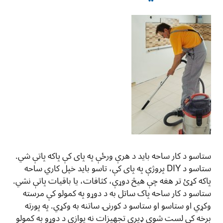
ستاسو د کار ساحه باید د هرې ورځې په پای کې پاکه پاتې شي.
ستاسو د DIY پروژې په پای کې، تاسو باید خپل کاري ساحه
پاکه کړئ تر هغه چې هیڅ دوړې، کثافات، یا باقيات پاتې نشي.
ستاسو د کار ساحه پاک ساتل به د دوړو په کمولو کې مرسته
وکړي او ستاسو او ستاسو د کورنۍ ساتنه به وکړي. په پورته
برخه کې لست شوي ډیری تجهیزات نه یوازې د دوړو په کمولو