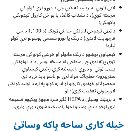
لایې (لویې، سریښناکه لایې چې د دوړو لرې کولو کې
مرسته کوي)، د تشناب کاغذ، یا یو ځل کارول کېدونکې
پاکونکي؛
د ټيټې تودوخې لرونکي حرارتي ټوپک (د 1,100 درجې
فارنهایټ لاندې) د رنګ یا نورو سطحي پوښونو لرې کولو
لپاره؛
کیمیاوي پوښوو د رنګ ماتولو او خوشې کولو کې مرسته
کوي پرته لدې چې سطحې له مینځه یوسي یا د الوتونکي
پینټ ټوټي او دوړې رامینځته کړي (ځینې کیمیاوي
سټریپرونه خطرناک مواد لري نو تاسو باید تل د دې
محصولاتو خوندي کارولو او اداره کولو په اړه د تولید کونکي
لارښوونې تعقیب کړئ)؛ او
د بریښنا وسیلې د HEPA فلټر سره مجهز ویکیوم ضمیمه
لري ترڅو د دې وسیلو لخوا رامینځته شوي دوړې ولري.
خپله کاري ساحه پاکه وساتئ