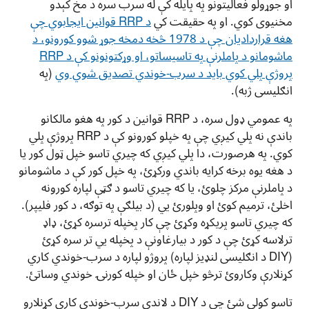
او جوړولو فعالیتونو په پایله کې له سرب سره د مخ کېدو
مخنیوی کوي. او په حقيقت کي
د RRP قوانین ایجابوي چې
هغه قراردادیان چې د 1978 څخه دمخه جوړ شوو کورونو، د
ماشومانو د پاملرنې په تاسیساتو، او وړکتونونو کې د RRP
پروژې پلي کوي باید د سرب-خوندي تصدیق شوي وي
(په
انګلیسی ژبه).
په عمومي ډول سره، د RRP قوانین د کور په هغو مالکانو
باندې نه پلي کیږي چې په خپلو کورونو کې د RRP پروژې پلي
کوي. په هرصورت، دا پلي کیږي که چيري تاسو خپل ټول کور یا
د هغه یوه برخه کرایه باندي ورکړئ، په خپل کور کې د ماشومانو
د پاملرنې مرکز چلوئ، یا که چيري تاسو د ګټې لپاره کورونه
اخلئ، ترمیم کوئ او وپلورئ يي (د بیلګې په توګه، د کور فلیپر).
که چيري تاسو پریکړه وکړئ چې کار پخپله ترسره کړئ، ډاډ
ترلاسه کړئ چې د کور د بیارغاونې د پخپله يي تر سره کړئ
(DIY د انګلیسی لنډیز لپاره) پروژو لپاره د سرب-خوندي کاري
کړنلارې وکاروئ ترڅو خپل ځان او خپله کورنۍ خوندي وساتئ.
تاسو کولی شئ چې د DIY د لاندې سرب-خوندي کاري کړنلارو