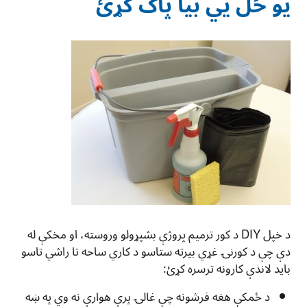
يو ځل يي بیا پاک کړئ
د خپل DIY د کور ترمیم پروژې بشپړولو وروسته، او مخکې له
دې چې د کورنۍ غړي بیرته ستاسو د کاري ساحه تا راشي تاسو
باید لاندې کارونه ترسره کړئ:
د ځمکې هغه فرشونه چې غالۍ پرې هوارې نه وي په ښه