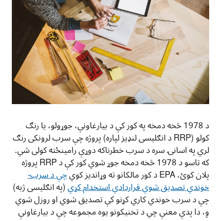
د 1978 څخه دمخه په کور کې د بیارغاونې، جوړولو، یا رنګ
کولو (RRP د انګلیسی لنډیز لپاره) پروژه چې سرب لرونکی رنګ
لري په اسانۍ سره د سرب خطرناکه دوړې رامینځته کولی شي.
که تاسو د 1978 څخه دمخه جوړ شوي کور کې د RRP پروژه
پلان کوئ، EPA د کور مالکانو ته وړاندیز کوي
چې د سرب-
خوندي تصدیق شوي قراردادي استخدام کړي
(په انګلیسی ژبه)
چې د سرب خوندي کاري کړنو کې تصدیق شوي او روزل شوي
وِ، دا پدې معنې چي د تخنیکونو یوه مجموعه چې د بیارغاونې