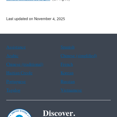
Last updated on November 4, 2025
Assistance
Spanish
Arabic
Chinese (simplified)
Chinese (traditional)
French
Haitian Creole
Korean
Portuguese
Russian
Tagalog
Vietnamese
Discover.