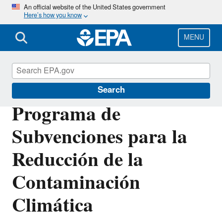
Skip
An official website of the United States government
Here’s how you know
to
main
content
MENU
Inflation Reduction Act
Search
Programa de
Subvenciones para la
Reducción de la
Contaminación
Climática