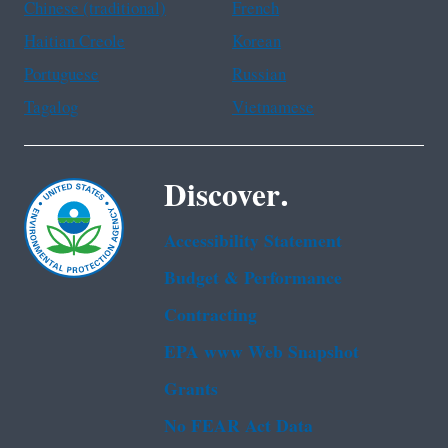
Chinese (traditional)
French
Haitian Creole
Korean
Portuguese
Russian
Tagalog
Vietnamese
Discover.
Accessibility Statement
Budget & Performance
Contracting
EPA www Web Snapshot
Grants
No FEAR Act Data