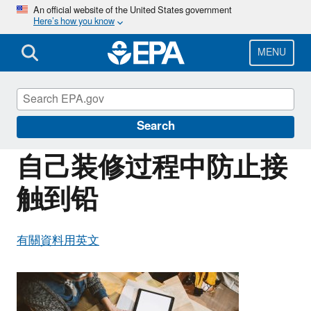
Skip
An official website of the United States government
Here’s how you know
to
main
content
MENU
Information for Individuals with Limited
English Proficiency
Search
自己装修过程中防止接
触到铅
有關資料用英文