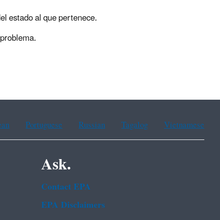
el estado al que pertenece.
 problema.
ean
Portuguese
Russian
Tagalog
Vietnamese
Ask.
Contact EPA
EPA Disclaimers