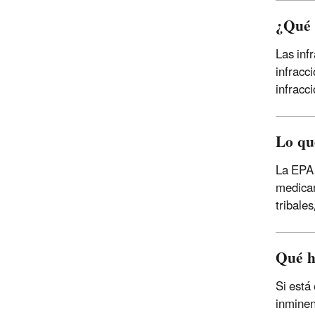
¿Qué 
Las inf
infracc
infracc
Lo qu
La EPA 
medicam
tribale
Qué h
Si está
inminen