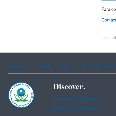
Para co
Contác
Last upd
Assistance
Spanish
Arabic
Chinese (simplified)
Discover.
Accessibility Statement
Budget & Performance