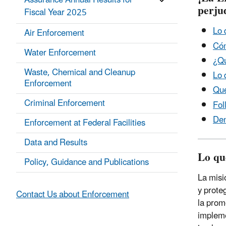
Assurance Annual Results for
perju
Fiscal Year 2025
Lo 
Air Enforcement
Cóm
Water Enforcement
¿Qu
Waste, Chemical and Cleanup
Lo 
Enforcement
Qué
Criminal Enforcement
Fol
Den
Enforcement at Federal Facilities
Data and Results
Lo qu
Policy, Guidance and Publications
La misi
y prote
Contact Us about Enforcement
la prom
impleme