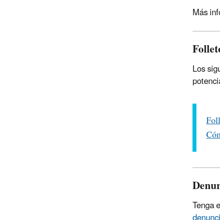
Más inf
Follet
Los sig
potenci
Fol
Cóm
Denun
Tenga e
denunci