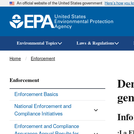
An official website of the United States government
Here’s how you 
Environmental Topics
Laws & Regulations
Breadcrumb
Home
Enforcement
Den
Enforcement
gen
Enforcement Basics
National Enforcement and
Inf
Compliance Initiatives
Enforcement and Compliance
¡La E