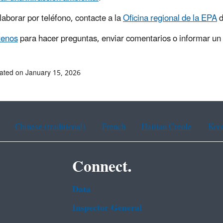
laborar por teléfono, contacte a la
Oficina regional de la EPA
d
tenos
para hacer preguntas, enviar comentarios o informar un
ated on January 15, 2026
Chinese (traditional)
French
Haitian Creole
Kor
Connect.
Data
Inspector General