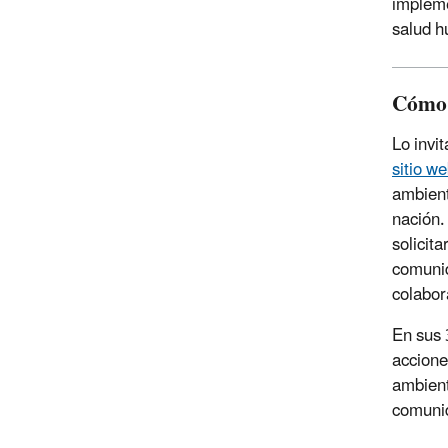
impleme
salud h
Cómo 
Lo invi
sitio w
ambient
nación.
solicit
comunid
colabor
En sus 
accione
ambient
comuni