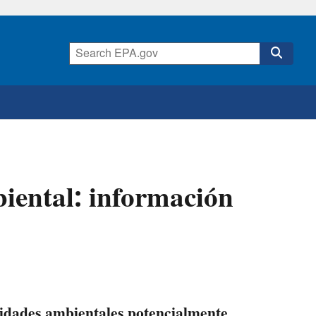
iental: información
vidades ambientales potencialmente