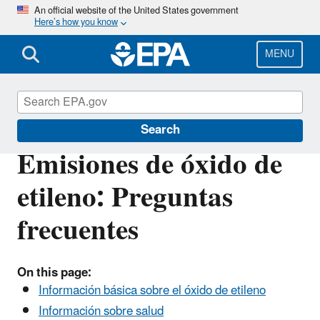
Skip
An official website of the United States government
Here’s how you know
to
main
content
MENU
EPA in Illinois
Search
Emisiones de óxido de
etileno: Preguntas
frecuentes
On this page:
Información básica sobre el óxido de etileno
Información sobre salud