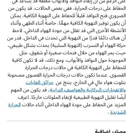
على الرغم من أن إبقاء النوافذ والأبواب مغلقة قد يساعد في
الحفاظ على درجات الحرارة، ففي بعض الحالات، قد يكون من
الضروري فتح النوافذ قليلاً للحفاظ على التهوية الكافية. يمكن
أن يكون توفير التهوية الكافية مهمًّا، خاصةً أثناء الطهي وأثناء
الأنشطة الأخرى التي قد تقلل من جودة الهواء الداخلي. لاحظ
أن هناك دائمًا قدرًا من التهوية التي تحدث في الداخل. قدر من
حركة الهواء أو التسرب (التهوية السلبية) يحدث بشكل طبيعي،
حيث يمر الهواء من خلال فتحات صغيرة أو شقوق، مثل
الموجودة حول النوافذ والأبواب. ومع ذلك، قد لا تكون كافية
للحفاظ على التهوية الكافية في حالات درجات الحرارة
القصوى.
عندما تكون حالات درجات الحرارة القصوى مصحوبة
بتلوث هواء عالٍ في الخارج، ينتج عن
حرائق الغابات
والانفجارات البركانية والعواصف الترابية
،
قد يكون من المهم
أيضًا تقليل التهوية الطبيعية لإبقاء الملوثات خارجًا. اعرف
المزيد عن الحفاظ على جودة الهواء الداخلي أثناء حالات
الحرارة
الشديدة
.
مصادر إضافية