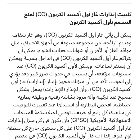
تثبيت إنذارات غاز أول أكسيد الكربون (
CO
) لمنع
التسمم بأول أكسيد الكربون
يمكن أن يأتي غاز أول أكسيد الكربون
(CO)
، وهو غاز شفاف
وعديم الرائحة، من مجموعة متنوعة من أجهزة الاحتراق، مثل
مواقد الغاز أو الأفران أو شوايات حفلات الشواء. يمكن أن
يتراكم غاز أول أكسيد الكربون (
CO
) في الداخل بسرعة ويمكن
أن يستقر لساعات. ويمكن لأول أكسيد الكربون (
CO
) عند
مستويات مرتفعة، أن يتسبب في حدوث ضرر كبير وقد يؤدي
إلى الموت. تأكد من أن منزلك مجهز بإنذار (إنذارات) غاز أول
أكسيد الكربون
(CO)
، وأن الإنذار (الإنذارات) يعمل بشكل
صحيح عند تركيبه وأنه مزود بشاشة رقمية ووظيفة بطارية
احتياطية. افحص البطارية أو استبدلها عند تغييرك للتوقيت
في ساعتك كل ربيع أو خريف. توصي لجنة سلامة المنتجات
الاستهلاكية الأمريكية (
CPSC
) بأن تكون في كل منزل إنذارات
غاز أول أكسيد الكربون (
CO
) على كل مستوى خارج كل منطقة
نوم. تتوفر إنذارات غاز أول أكسيد الكربون (
CO
) في معظم