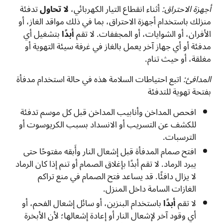
أجهزة الاحتراق:
أثناء انقطاع التيار الكهربائي،
لا تحاول
تدفئة
منزلك باستخدام أجهزة الاحتراق، بما في ذلك مواقد الغاز، أو
الأفران، أو الشوايات، أو المجففات. لا تقم
أبدًا
بتشغيل أي
مدفئة أو أي جهاز آخر يعمل بالغاز في غرفة سيئة التهوية أو
مغلقة، أو حيث تنام.
المدافئ:
اتبع احتياطات السلامة هذه في حالة استخدام مدفأة
بفتحة تهوية للتدفئة
افحص المداخن وأنابيب المداخن قبل كل موسم تدفئة
للكشف عن التسريب أو الانسداد بسبب الكريوسوت أو
الترسبات.
افتح صمام المدفأة قبل إشعال النار وأَبقه مفتوحًا حتى
يبرد الرماد. لا تقم أبدًا بإغلاق الصمام أو تنم إذا كان الرماد
لا يزال دافئًا. قد يساعد فتح الصمام في منع تراكم
الغازات السامة داخل المنزل.
لا تقم
أبدًا
باستخدام البنزين، أو سائل إشعال الفحم، أو
أي وقود آخر لإشعال النار أو إعادة إشعالها؛ لأن الأبخرة