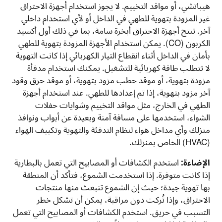
هيباتشي، أو مواقد التخييم. لا يجوز استخدام أجهزة الاحتراق
غير المزودة بتهوية للطهي في الداخل أو لأي استخدام داخلي
آخر. تنتج أجهزة الاحتراق أبخرة سامة، بما في ذلك أول أكسيد
الكربون (
CO
). يمكن استخدام الأجهزة المزودة بتهوية للطهي
بأمان في الداخل أثناء انقطاع التيار الكهربائي إذا كانت التهوية
لا تتطلب طاقة كهربائية للتشغيل. يمكنك استخدام مدفأة
مزودة بتهوية، أو موقد حطب مزود بتهوية، أو موقد حرق وقود
آخر مزود بتهوية، إذا تم إعدادها للطهي. عند استخدام أجهزة
الطهي في الخارج، مثل مواقد التخييم وشوايات حفلات
الشواء، استخدمها على مسافة آمنة وبعيدة عن أبواب ونوافذ
منزلك وأي مداخل هواء لنظام التدفئة والتهوية وتكييف الهواء
(
HVAC
) الخاص بمنزلك.
الإضاءة:
استخدم الكشافات أو المصابيح التي تعمل بالبطارية
إذا كانت متوفرة. إذا استخدمت الشموع، فتأكد أن المنطقة
بها تهوية جيدة؛ حيث إن الشموع تنبعث منها منتجات
الاحتراق، وإذا تُركت دون مراقبة، يمكن أن تشكل خطر
التسبب في حريق. استخدم الكشافات أو المصابيح التي تعمل