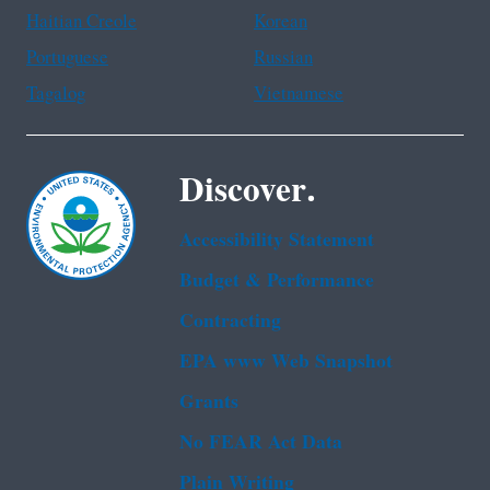
Haitian Creole
Korean
Portuguese
Russian
Tagalog
Vietnamese
Discover.
Accessibility Statement
Budget & Performance
Contracting
EPA www Web Snapshot
Grants
No FEAR Act Data
Plain Writing