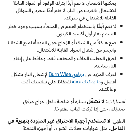
يمكنها الانفجار. لا تقم أبدًا بترك الوقود أو المواد القابلة
للاشتعال بالقرب من النار. لا تقم أبدًا بتخزين السوائل
القابلة للاشتعال في منزلك.
لا تقم
أبدًا
باستخدام الفحم في المدفأة بسبب وجود خطر
التسمم بغاز أول أكسيد الكربون.
ضع هيكلاً من الشبك أو الزجاج حول المدفأة لمنع الشظايا
والجمر من إشعال المواد القابلة للاشتعال.
احرق الحطب الجاف والمجفف فقط وحافظ على إبقاء
النار ساخنة.
اعرف المزيد عن
برنامج
Burn Wise
لإشعال النار بشكل
أفضل و
ما يمكنك فعله
للحفاظ على سلامتك أنت
وعائلتك.
السيارات
:
لا تشغّل
سيارة أو شاحنة داخل جراج مرفق
بمنزلك، حتى إذا تركت الباب مفتوحًا.
الطهي:
لا تستخدم أجهزة الاحتراق غير المزودة بتهوية في
الداخل
، مثل شوايات حفلات الشواء، أو أجهزة التدفئة