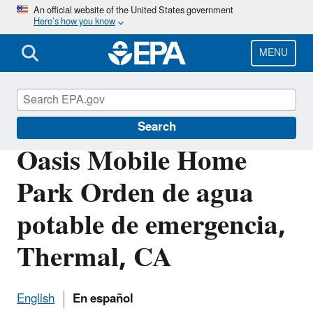
Skip
An official website of the United States government
Here’s how you know
to
main
content
MENU
Pacific Southwest Media Center
Search
Oasis Mobile Home
Park Orden de agua
potable de emergencia,
Thermal, CA
English
En español