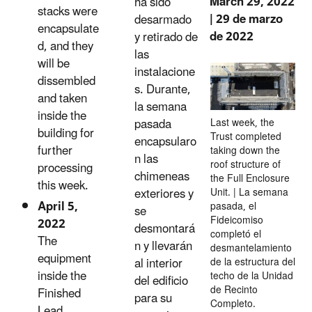
March 29, 2022
ha sido
stacks were
| 29 de marzo
desarmado
encapsulate
de 2022
y retirado de
d, and they
las
will be
instalacione
dissembled
s. Durante,
and taken
la semana
inside the
pasada
Last week, the
building for
Trust completed
encapsularo
further
taking down the
n las
roof structure of
processing
chimeneas
the Full Enclosure
this week.
exteriores y
Unit. | La semana
April 5,
pasada, el
se
Fideicomiso
2022
desmontará
completó el
The
n y llevarán
desmantelamiento
equipment
al interior
de la estructura del
inside the
techo de la Unidad
del edificio
de Recinto
Finished
para su
Completo.
Lead