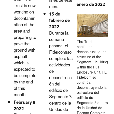
fines de este
enero de 2022
Trust is now
mes.
working on
15 de
decontamin
febrero de
ation of the
2022
area and
Durante la
preparing to
semana
The Trust
pave the
pasada, el
continues
ground with
Fideicomiso
deconstructing the
asphalt
structure of the
completó las
Segment 3 building
which is
actividades
within the Full
expected to
de
Enclosure Unit. | El
be complete
deconstrucci
Fideicomiso
by the end
continúa
ón del
deconstruyendo la
of this
edificio de
estructura del
month.
Segmento 3
edificio de
February 8,
dentro de la
Segmento 3 dentro
2022
de la Unidad de
Unidad de
Recinto Completo.