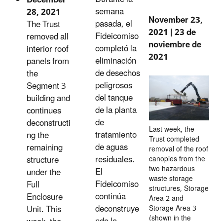
semana
28, 2021
November 23,
pasada, el
The Trust
2021 | 23 de
Fideicomiso
removed all
noviembre de
completó la
interior roof
2021
eliminación
panels from
de desechos
the
peligrosos
Segment 3
del tanque
building and
de la planta
continues
de
deconstructi
Last week, the
tratamiento
ng the
Trust completed
de aguas
remaining
removal of the roof
residuales.
structure
canopies from the
two hazardous
El
under the
waste storage
Fideicomiso
Full
structures, Storage
continúa
Enclosure
Area 2 and
deconstruye
Unit. This
Storage Area 3
(shown in the