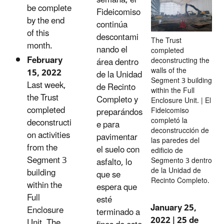
be complete
Fideicomiso
by the end
continúa
of this
descontami
The Trust
month.
nando el
completed
February
deconstructing the
área dentro
walls of the
15, 2022
de la Unidad
Segment 3 building
Last week,
de Recinto
within the Full
the Trust
Completo y
Enclosure Unit. | El
completed
Fideicomiso
preparándos
completó la
deconstructi
e para
deconstrucción de
on activities
pavimentar
las paredes del
from the
el suelo con
edificio de
Segment 3
Segmento 3 dentro
asfalto, lo
de la Unidad de
building
que se
Recinto Completo.
within the
espera que
Full
esté
January 25,
Enclosure
terminado a
2022 | 25 de
Unit. The