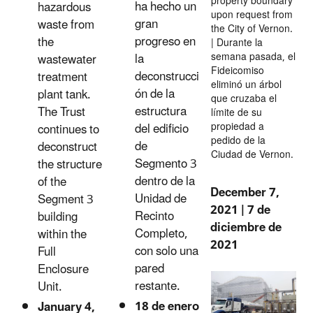
property boundary
ha hecho un
hazardous
upon request from
gran
waste from
the City of Vernon.
progreso en
the
| Durante la
semana pasada, el
la
wastewater
Fideicomiso
deconstrucci
treatment
eliminó un árbol
ón de la
plant tank.
que cruzaba el
estructura
The Trust
límite de su
propiedad a
del edificio
continues to
pedido de la
de
deconstruct
Ciudad de Vernon.
Segmento 3
the structure
dentro de la
of the
December 7,
Unidad de
Segment 3
2021 | 7 de
Recinto
building
diciembre de
Completo,
within the
2021
con solo una
Full
pared
Enclosure
restante.
Unit.
18 de enero
January 4,