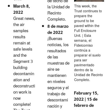
de techo de
March 8,
This week, the
la Unidad de
Trust continues to
2022
Recinto
prepare the
Great news,
Completo.
ground to be
the air
8 de marzo
paved within the
samples
Full Enclosure
de 2022
Unit. | Esta
results
¡Buenas
semana, el
remain at
noticias, los
Fideicomiso
safe levels
resultados
continúa a
and the
preparar el suelo
de las
para ser
Segment 3
muestras de
pavimentado
building
aire se
dentro de la
decontamin
mantienen
Unidad de Recinto
ation and
Completo.
en niveles
deconstructi
seguros y el
on work is
February 15,
trabajo de
now
2022 | 15 de
descontami
complete!
febrero de
nación y