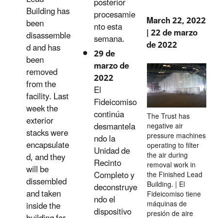
posterior
Building has
procesamie
March 22, 2022
been
nto esta
| 22 de marzo
disassemble
semana.
de 2022
d and has
29 de
been
marzo de
removed
2022
from the
El
facility. Last
Fideicomiso
week the
continúa
The Trust has
exterior
desmantela
negative air
stacks were
pressure machines
ndo la
encapsulate
operating to filter
Unidad de
the air during
d, and they
Recinto
removal work in
will be
Completo y
the Finished Lead
dissembled
Building. | El
deconstruye
and taken
Fideicomiso tiene
ndo el
máquinas de
inside the
dispositivo
presión de aire