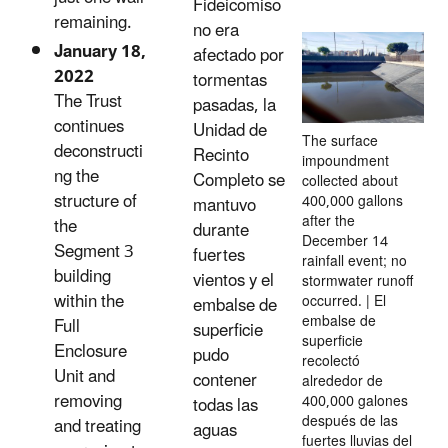
Fideicomiso
remaining.
no era
January 18,
afectado por
2022
tormentas
The Trust
pasadas, la
continues
Unidad de
The surface
deconstructi
Recinto
impoundment
ng the
Completo se
collected about
structure of
400,000 gallons
mantuvo
after the
the
durante
December 14
Segment 3
fuertes
rainfall event; no
building
vientos y el
stormwater runoff
within the
occurred. | El
embalse de
embalse de
Full
superficie
superficie
Enclosure
pudo
recolectó
Unit and
contener
alrededor de
removing
400,000 galones
todas las
después de las
and treating
aguas
fuertes lluvias del