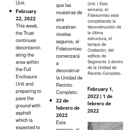
Unit.
Unit. | Esta
que las
semana, el
February
muestras de
Fideicomiso está
22, 2022
aire
completando la
This week,
muestren
deconstrucción de
the Trust
la última
niveles
estructura, el
continues
seguros, el
tanque de
decontamin
Fideicomiso
Oxidación, del
ating the
comenzará
edificio de
area within
Segmento 3 dentro
a
de la Unidad de
the Full
deconstruir
Recinto Completo.
Enclosure
la Unidad de
Unit and
Recinto
February 1,
preparing to
Completo.
2022 | 1 de
pave the
22 de
febrero de
ground with
febrero de
2022
asphalt
2022
which is
Esta
expected to
semana, el