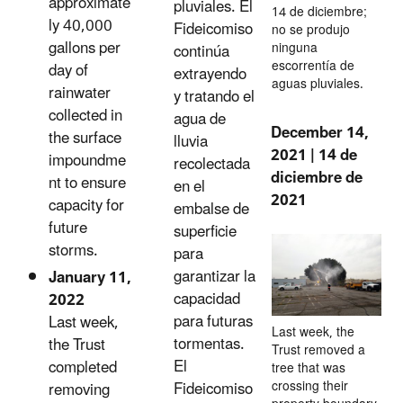
approximate
pluviales. El
14 de diciembre;
ly 40,000
Fideicomiso
no se produjo
gallons per
ninguna
continúa
escorrentía de
day of
extrayendo
aguas pluviales.
rainwater
y tratando el
collected in
agua de
December 14,
the surface
lluvia
2021 | 14 de
impoundme
recolectada
diciembre de
nt to ensure
en el
2021
capacity for
embalse de
future
superficie
storms.
para
garantizar la
January 11,
capacidad
2022
para futuras
Last week,
Last week, the
tormentas.
the Trust
Trust removed a
El
completed
tree that was
crossing their
Fideicomiso
removing