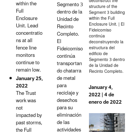
deconstruct the
within the
Segmento 3
structure of the
Full
dentro de la
Segment 3 building
Enclosure
within the Full
Unidad de
Enclosure Unit. | El
Unit. Lead
Recinto
Fideicomiso
concentratio
Completo.
continúa
ns at all
El
deconstruyendo la
fence line
estructura del
Fideicomiso
edificio de
monitors
continúa
Segmento 3 dentro
continue to
transportan
de la Unidad de
remain low.
do chatarra
Recinto Completo.
de metal
January 25,
para
2022
January 4,
reciclaje y
The Trust
2022 | 4 de
desechos
work was
enero de 2022
para su
not
eliminación
impacted by
de las
past storms,
actividades
the Full