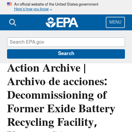
Skip
An official website of the United States government
Here’s how you know
to
main
content
MENU
EPA in California
Search
Action Archive |
Archivo de acciones:
Decommissioning of
Former Exide Battery
Recycling Facility,