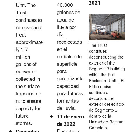
2021
40,000
Unit. The
galones de
Trust
agua de
continues to
lluvia por
remove and
día
treat
recolectada
approximate
The Trust
en el
ly 1.7
continues
embalse de
million
deconstructing the
exterior of the
superficie
gallons of
Segment 3 building
para
rainwater
within the Full
garantizar la
collected in
Enclosure Unit. | El
capacidad
the surface
Fideicomiso
continúa a
para futuras
impoundme
deconstruir el
tormentas
nt to ensure
exterior del edificio
de lluvia.
capacity for
de Segmento 3
future
11 de enero
dentro de la
Unidad de Recinto
storms.
de 2022
Completo.
Durante la
December