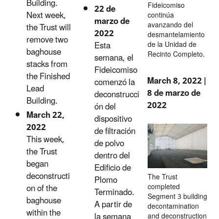
Building.
Fideicomiso
22 de
Next week,
continúa
marzo de
avanzando del
the Trust will
2022
desmantelamiento
remove two
Esta
de la Unidad de
baghouse
Recinto Completo.
semana, el
stacks from
Fideicomiso
the Finished
March 8, 2022 |
comenzó la
Lead
8 de marzo de
deconstrucci
Building.
2022
ón del
March 22,
dispositivo
2022
de filtración
This week,
de polvo
the Trust
dentro del
began
Edificio de
deconstructi
The Trust
Plomo
completed
on of the
Terminado.
Segment 3 building
baghouse
A partir de
decontamination
within the
la semana
and deconstruction