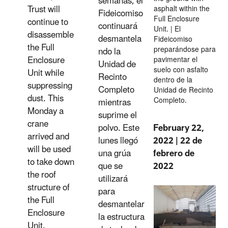
semanas, el
Trust will
asphalt within the
Fideicomiso
Full Enclosure
continue to
continuará
Unit. | El
disassemble
desmantela
Fideicomiso
the Full
preparándose para
ndo la
Enclosure
pavimentar el
Unidad de
suelo con asfalto
Unit while
Recinto
dentro de la
suppressing
Completo
Unidad de Recinto
dust. This
Completo.
mientras
Monday a
suprime el
crane
February 22,
polvo. Este
arrived and
2022 | 22 de
lunes llegó
will be used
febrero de
una grúa
to take down
2022
que se
the roof
utilizará
structure of
para
the Full
desmantelar
Enclosure
la estructura
Unit.