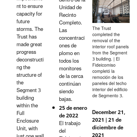
nt to ensure
Unidad de
capacity for
Recinto
future
Completo.
storms. The
The Trust
Las
completed the
Trust has
concentraci
removal of the
made great
ones de
interior roof panels
progress
plomo en
from the Segment
deconstructi
3 building. | El
todos los
Fideicomiso
ng the
monitores
completó la
structure of
de la cerca
remoción de los
the
continúan
paneles del techo
Segment 3
interior del edificio
siendo
de Segmento 3.
building
bajas.
within the
25 de enero
December 21,
Full
de 2022
2021 | 21 de
Enclosure
El trabajo
diciembre de
Unit, with
del
2021
just one wall