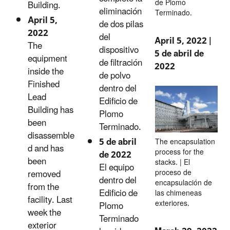
de Plomo
Building.
eliminación
Terminado.
April 5,
de dos pilas
2022
del
April 5, 2022 |
The
dispositivo
5 de abril de
equipment
de filtración
2022
inside the
de polvo
Finished
dentro del
Lead
Edificio de
Building has
Plomo
been
Terminado.
disassemble
5 de abril
The encapsulation
d and has
process for the
de 2022
been
stacks. | El
El equipo
proceso de
removed
dentro del
encapsulación de
from the
Edificio de
las chimeneas
facility. Last
exteriores.
Plomo
week the
Terminado
exterior