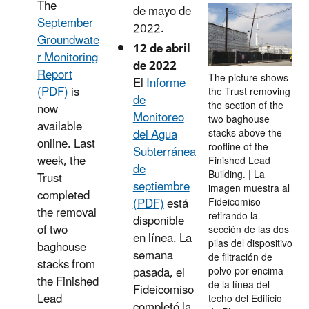
The
de mayo de
September
2022.
Groundwate
12 de abril
r Monitoring
de 2022
Report
The picture shows
El
Informe
(PDF)
is
the Trust removing
de
the section of the
now
Monitoreo
two baghouse
available
del Agua
stacks above the
online. Last
roofline of the
Subterránea
week, the
Finished Lead
de
Building. | La
Trust
septiembre
imagen muestra al
completed
(PDF)
está
Fideicomiso
the removal
retirando la
disponible
of two
sección de las dos
en línea. La
pilas del dispositivo
baghouse
semana
de filtración de
stacks from
pasada, el
polvo por encima
the Finished
de la línea del
Fideicomiso
Lead
techo del Edificio
completó la