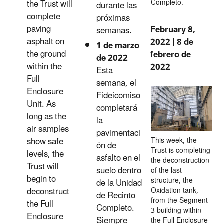
Completo.
the Trust will
durante las
complete
próximas
paving
February 8,
semanas.
asphalt on
2022 | 8 de
1 de marzo
the ground
febrero de
de 2022
within the
2022
Esta
Full
semana, el
Enclosure
Fideicomiso
Unit. As
completará
long as the
la
air samples
pavimentaci
show safe
This week, the
ón de
Trust is completing
levels, the
asfalto en el
the deconstruction
Trust will
suelo dentro
of the last
begin to
structure, the
de la Unidad
deconstruct
Oxidation tank,
de Recinto
from the Segment
the Full
Completo.
3 building within
Enclosure
Siempre
the Full Enclosure