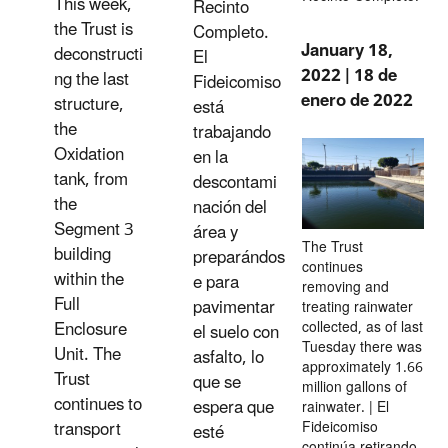
This week,
Recinto
the Trust is
Completo.
January 18,
deconstructi
El
2022 | 18 de
ng the last
Fideicomiso
enero de 2022
structure,
está
the
trabajando
Oxidation
en la
tank, from
descontami
the
nación del
Segment 3
área y
The Trust
building
preparándos
continues
within the
e para
removing and
Full
pavimentar
treating rainwater
Enclosure
collected, as of last
el suelo con
Tuesday there was
Unit. The
asfalto, lo
approximately 1.66
Trust
que se
million gallons of
continues to
espera que
rainwater. | El
transport
Fideicomiso
esté
continúa retirando