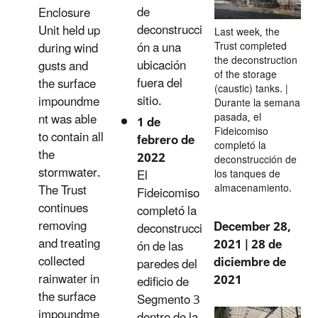
de
Enclosure
deconstrucci
Unit held up
Last week, the
ón a una
Trust completed
during wind
the deconstruction
ubicación
gusts and
of the storage
fuera del
the surface
(caustic) tanks. |
sitio.
impoundme
Durante la semana
pasada, el
nt was able
1 de
Fideicomiso
to contain all
febrero de
completó la
the
2022
deconstrucción de
stormwater.
El
los tanques de
almacenamiento.
The Trust
Fideicomiso
continues
completó la
removing
December 28,
deconstrucci
and treating
2021 | 28 de
ón de las
collected
diciembre de
paredes del
rainwater in
2021
edificio de
the surface
Segmento 3
impoundme
dentro de la