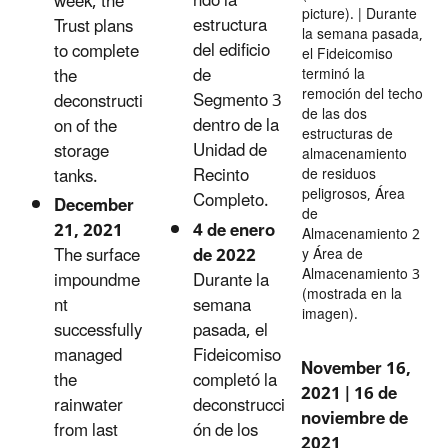
ndo la
week, the
picture). | Durante
estructura
Trust plans
la semana pasada,
del edificio
to complete
el Fideicomiso
de
the
terminó la
remoción del techo
Segmento 3
deconstructi
de las dos
dentro de la
on of the
estructuras de
Unidad de
storage
almacenamiento
Recinto
tanks.
de residuos
peligrosos, Área
Completo.
December
de
4 de enero
21, 2021
Almacenamiento 2
de 2022
The surface
y Área de
Almacenamiento 3
Durante la
impoundme
(mostrada en la
semana
nt
imagen).
pasada, el
successfully
Fideicomiso
managed
November 16,
completó la
the
2021 | 16 de
deconstrucci
rainwater
noviembre de
ón de los
from last
2021