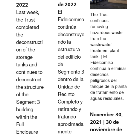
de 2022
2022
El
Last week,
The Trust
Fideicomiso
the Trust
continues
continúa
completed
removing
hazardous waste
deconstruye
the
from the
ndo la
deconstructi
wastewater
estructura
on of the
treatment plant
del edificio
storage
tank. | El
Fideicomiso
de
tanks and
continúa a eliminar
Segmento 3
continues to
desechos
dentro de la
deconstruct
peligrosos del
Unidad de
the structure
tanque de la planta
de tratamiento de
Recinto
of the
aguas residuales.
Completo y
Segment 3
retirando y
building
November 30,
tratando
within the
2021 | 30 de
aproximada
Full
noviembre de
mente
Enclosure