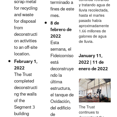
scrap metal
terminado a
y tratando agua de
for recycling
fines de este
lluvia recolectada,
and waste
mes.
hasta el martes
for disposal
pasado había
8 de
aproximadamente
from
febrero de
1.66 millones de
deconstructi
2022
galones de agua
on activities
de lluvia.
Esta
to an off-site
semana, el
location.
January 11,
Fideicomiso
February 1,
2022 | 11 de
está
2022
enero de 2022
deconstruye
The Trust
ndo la
completed
última
deconstructi
estructura,
ng the walls
el tanque de
of the
Oxidación,
Segment 3
The Trust
del edificio
continues to
building
de