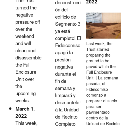
The Trust
2022
deconstrucci
turned the
ón del
negative
edificio de
pressure off
Segmento 3
over the
ya está
weekend
completo! El
and will
Last week, the
Fideicomiso
Trust started
clean and
apagó la
preparing the
disassemble
presión
ground to be
the Full
negativa
paved within the
Enclosure
Full Enclosure
durante el
Unit. | La semana
Unit over
fin de
pasada, el
the
semana y
Fideicomiso
upcoming
limpiará y
comenzó a
weeks.
preparar el suelo
desmantelar
para ser
March 1,
á la Unidad
pavimentado
2022
de Recinto
dentro de la
This week,
Completo
Unidad de Recinto