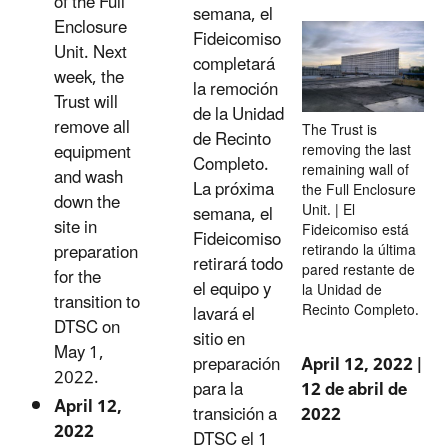
of the Full
semana, el
Enclosure
Fideicomiso
Unit. Next
completará
week, the
la remoción
Trust will
de la Unidad
remove all
The Trust is
de Recinto
equipment
removing the last
Completo.
remaining wall of
and wash
La próxima
the Full Enclosure
down the
Unit. | El
semana, el
site in
Fideicomiso está
Fideicomiso
preparation
retirando la última
retirará todo
pared restante de
for the
el equipo y
la Unidad de
transition to
Recinto Completo.
lavará el
DTSC on
sitio en
May 1,
April 12, 2022 |
preparación
2022.
12 de abril de
para la
April 12,
2022
transición a
2022
DTSC el 1