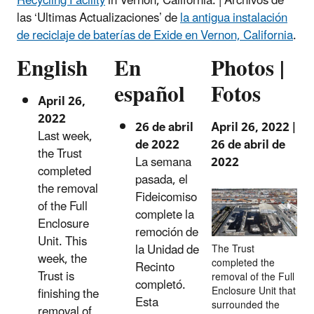
Recycling Facility
in Vernon, California. | Archivos de
las ‘Ultimas Actualizaciones’ de
la antigua instalación
de reciclaje de baterías de Exide en Vernon, California
.
English
En
Photos |
español
Fotos
April 26,
2022
26 de abril
April 26, 2022 |
Last week,
de 2022
26 de abril de
the Trust
La semana
2022
completed
pasada, el
the removal
Fideicomiso
of the Full
complete la
Enclosure
remoción de
Unit. This
la Unidad de
The Trust
week, the
completed the
Recinto
Trust is
removal of the Full
completó.
Enclosure Unit that
finishing the
Esta
surrounded the
removal of