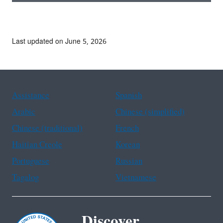
Last updated on June 5, 2026
Assistance
Spanish
Arabic
Chinese (simplified)
Chinese (traditional)
French
Haitian Creole
Korean
Portuguese
Russian
Tagalog
Vietnamese
Discover.