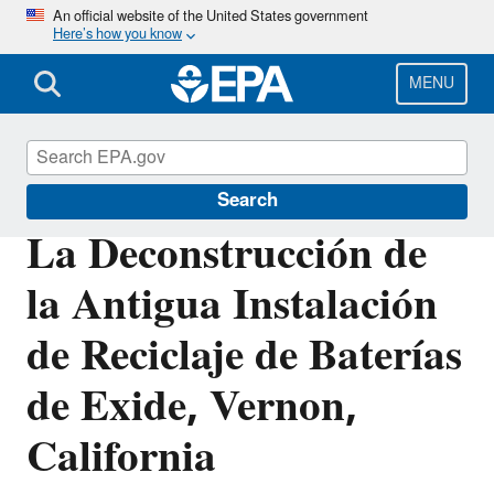
Skip
An official website of the United States government
Here’s how you know
to
main
content
MENU
EPA in California
Search
La Deconstrucción de
la Antigua Instalación
de Reciclaje de Baterías
de Exide, Vernon,
California